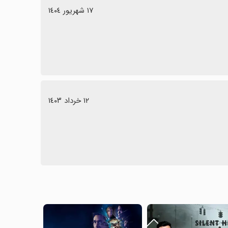
١٧ شهریور ١٤٠٤
١٢ خرداد ١٤٠٣