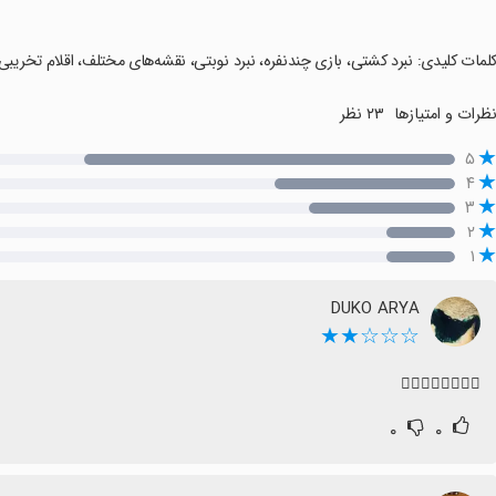
کلمات کلیدی: نبرد کشتی، بازی چندنفره، نبرد نوبتی، نقشه‌های مختلف، اقلام تخریبی،
ظرات و امتیازها
۲۳ نظر
۵
۴
۳
۲
۱
DUKO ARYA
☆☆☆★★
😵‍💫😵‍💫😵‍💫😵‍💫
۰
۰