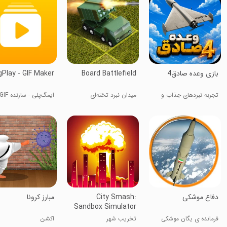
‏‏‏بازی وعده صادق4
Board Battlefield
Play - GIF Maker
تجربه نبردهای جذاب و
میدان نبرد تخته‌ای
ایمگ‌پلی - سازنده GIF
حماسی
‏دفاع موشکی
City Smash:
مبارز کرونا
Sandbox Simulator
فرمانده ی یگان موشکی
تخریب شهر
اکشن