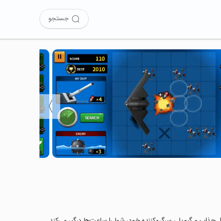
جستجو
〉