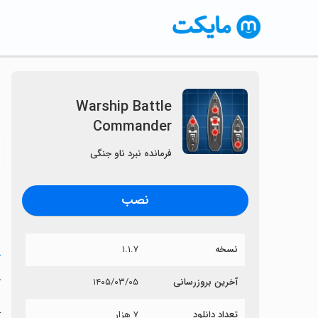
Warship Battle
Commander
〈
فرمانده نبرد ناو جنگی
نصب
نسخه
۱.۱.۷
خ
r
آخرین بروزرسانی
۱۴۰۵/۰۳/۰۵
تعداد دانلود
۷ هزار
آی