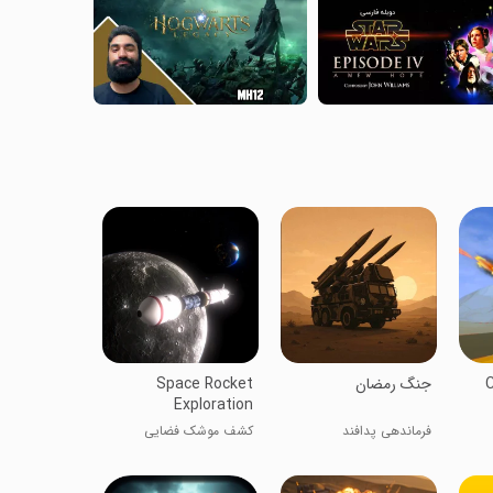
C
‏‏جنگ رمضان
Space Rocket
Exploration
فرماندهی پدافند
کشف موشک فضایی