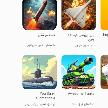
Img
‏‏‏‏‏‏بازی پهپادی فرمانده
‏‏‏‏‏‏‏حمله موشکی
وطن
نبرد مدرن هوایی
ما منتظر دشمن نمی‌شیم
You Sunk:
Awesome Tanks
submarine &
warships
تانک‌های فوق‌العاده
تو غرق شدی: زیردریایی و