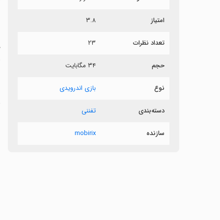
امتیاز
۳.۸
ف
تعداد نظرات
۲۳
ل
حجم
۳۴ مگابایت
نوع
بازی اندرویدی
ع
دسته‌بندی
تفننی
سازنده
mobirix