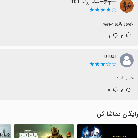
╾━╤デ╦︻امیررضا TRT
☆★★★★
نایس بازی خوبیه
۱
۲
01001
☆☆★★★
خوب نبود
۴
۲
ایگان تماشا کن