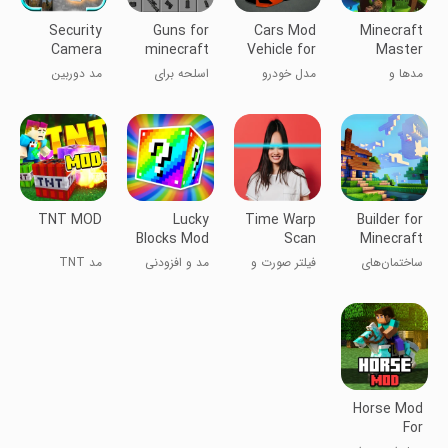
Security
Guns for
Cars Mod
Minecraft
Camera
minecraft
Vehicle for
Master
Mod for
Minecraft
Mods &
مدها و
مدل خودرو
اسلحه برای
مد دوربین
Minecraft
Maps
نقشه‌های مستر
برای ماینکرفت
ماینکرافت
امنیتی برای
PE
ماینکرفت
ماینکرفت PE
TNT MOD
Lucky
Time Warp
Builder for
Blocks Mod
Scan
Minecraft
& Addon
Cam&Face
PE
ساختمان‌های
فیلتر صورت و
مد و افزودنی
مد TNT
Filter
شگفت‌انگیز
دوربین اسکن
بلوک‌های
برای ماینکرافت
زمان
خوش‌شانس
Horse Mod
For
Minecraft