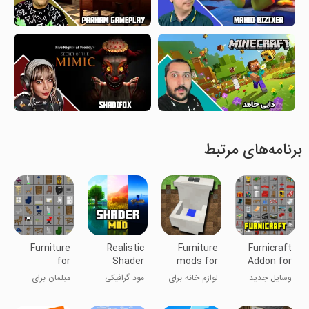
برنامه‌های مرتبط
Furniture
Realistic
Furniture
Furnicraft
for
Shader
mods for
Addon for
Minecraft
Mod
Minecraft
MCPE
وسایل جدید
لوازم خانه برای
مود گرافیکی
مبلمان برای
Minecraft
برای ماینکرافت
ماینکرافت
ماینکرافت
ماینکرفت