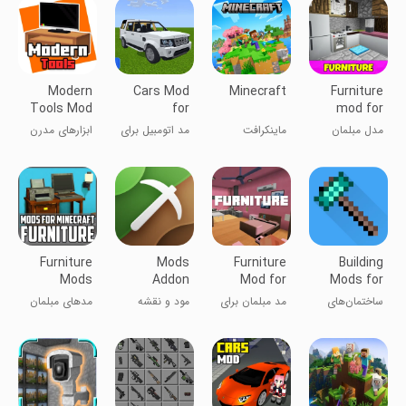
Modern
Cars Mod
Minecraft
Furniture
Tools Mod
for
mod for
Minecraft
Minecraft
مدل مبلمان
ماینکرافت
مد اتومبیل برای
ابزارهای مدرن
PE 2026
برای ماینکرفت
ماینکرفت PE
مود شده
Furniture
Mods
Furniture
Building
Mods
Addon
Mod for
Mods for
Minecraft
Skins for
Minecraft
Minecraft
ساختمان‌های
مد مبلمان برای
مود و نقشه
مدهای مبلمان
Minecraft
PE
جدید برای
ماینکرفت PE
برای ماینکرافت
ماینکرفت
ماینکرافت