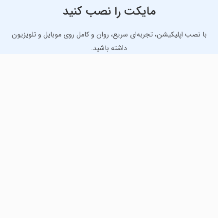
مایکت را نصب کنید
با نصب اپلیکیشن، تجربه‌ای سریع، روان و کامل روی موبایل و تلویزیون
داشته باشید.
دانلود نسخه موبایل
دانلود نسخه تلویزیون TV
لذت دانلود جدیدترین بازی‌ها و بهترین برنامه‌های اندروید از
مایکت!
دانلود جدیدترین بازی‌های اندروید برای اوقات فراغت و دریافت
بهترین برنامه‌های کاربردی برای انجام انواع فعالیت‌های روزانه. لینک