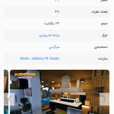
امتیاز
۴.۲
تعداد نظرات
۶۶۱
حجم
۲۳ مگابایت
نوع
برنامه اندرویدی
دسته‌بندی
سرگرمی
سازنده
Mods / Addons PE Studio
〉
〈