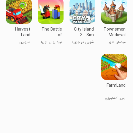
Harvest
The Battle
City Island
Townsmen
Land
of
3 - Sim
- Medieval
Polytopia
Builder
Strategy
مردمان شهر
شهری در جزیره
نبرد پولی توپیا
سرزمین
3
برداشت
FarmLand
زمین کشاورزی