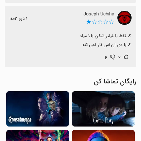
Joseph Uchiha
٢ دی ١٤٠٢
☆☆☆☆★
‏✗ با دی ان اس کار نمی کنه
۴
۲
رایگان تماشا کن