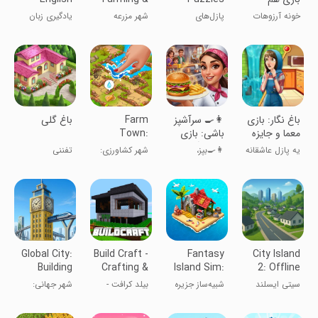
جایزه
Building
Speak
خونه آرزوهات
پازل‌های
شهر مزرعه
یادگیری زبان
Language
رو بساز.
جیگسورت
انگلیسی
‏‏‏‏‏‏‏‏‏‏‏‏‏‏باغ نگار: بازی
‏‏‏‏‏‏‏‏👩‍🍳 سرآشپز
Farm
‏‏‏باغ گلی
معما و جایزه
باشی: بازی
Town:
ایرانی آشپزی
Merge Cozy
یه پازل عاشقانه
👩‍🍳بپز،
شهر کشاورزی:
تفننی
Village
🍔
و معمایی
بدرخش،
داستان های
قهرمان شو
شاد شهر
Global City:
Build Craft -
Fantasy
City Island
Building
Crafting &
Island Sim:
2: Offline
games
Building 3D
Fun Forest
Builder
سیتی ایسلند
شبیه‌ساز جزیره
بیلد کرافت -
شهر جهانی:
Games
فانتزی: جنگل
ساخت و ساز
بازی‌های ساخت
سرگرم‌کننده
سه‌بعدی
سازه