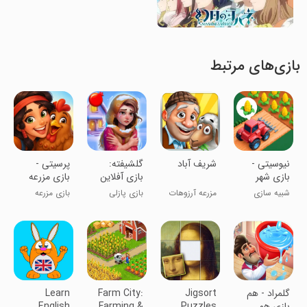
بازی‌های مرتبط
‏‏‏‏‏‏نیوسیتی -
‏‏‏‏‏‏‏‏‏شریف آباد
‏گلشیفته:
‏‏‏‏‏‏‏پرسیتی -
بازی شهر
بازی آفلاین
بازی مزرعه
سازی و خانه
فکری و
داری و
شبیه سازی
مزرعه آرزوهات
بازی پازلی
بازی مزرعه
سازی
جورچین
شهرسازی
همین جاست!!!
رومانتیک
داری
‏‏‏‏‏‏‏‏‏‏‏‏‏‏‏‏‏‏‏‏‏‏گلمراد - هم
Jigsort
Farm City:
Learn
بازی هم
Puzzles
Farming &
English