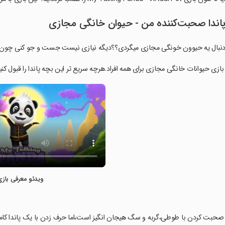
اندا صحبت‌کننده من - حیوان خانگی مجازی
نبال یه حیوون خونگی مجازی میگردی؟؟دیگه نیازی نیست جست و جو کنی چون این بازی(Talking Panda)همون چیزیه که ش
 بازی حیوانات خانگی مجازی برای همه افراد.هرچه سریع تر این بچه پاندا را قبول ک
ویدئو معرفی بازی
 صحبت کردن با طوطی،گربه و سگ هیجان انگیز است،اما حرف زدن با یک پاندا کام