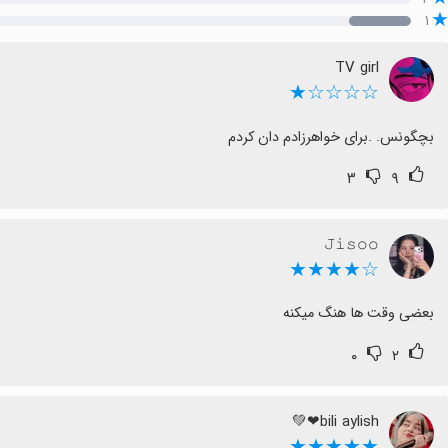
۱
TV girl
☆☆☆☆★
بچگونس. ‌.برای خواهرزادم دان کردم
۳
۹
𝙹𝚒𝚜𝚘𝚘
☆★★★★
بعضی وقت ها هنگ میکنه
۰
۲
bili aylish❤💚
★★★★★