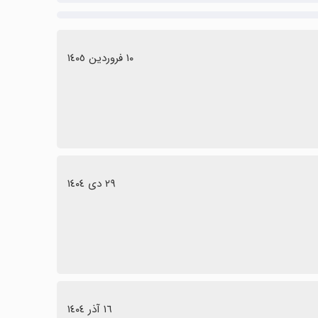
١٠ فروردین ١٤٠٥
٢٩ دی ١٤٠٤
١٦ آذر ١٤٠٤