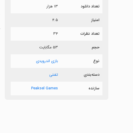
تعداد دانلود
۱۳ هزار
پ
امتیاز
۴.۵
د
تعداد نظرات
۳۴
‏
حجم
۵۳ مگابایت
نوع
بازی اندرویدی
دسته‌بندی
تفننی
سازنده
Peaksel Games
‏