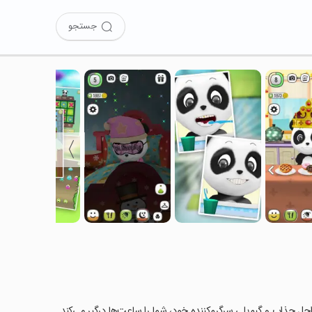
جستجو
〉