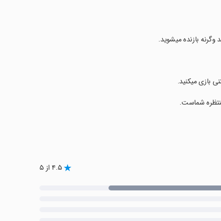
ی بازی میکنید.
 منتظره شماست.
۴.۵ از ۵