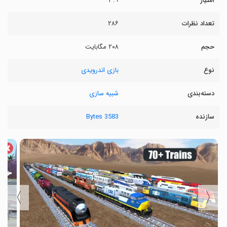
امتیاز
۳.۹
تعداد نظرات
۲۸۶
حجم
۲۰۸ مگابایت
نوع
بازی اندرویدی
دسته‌بندی
شبیه سازی
سازنده
3583 Bytes
〉
〈