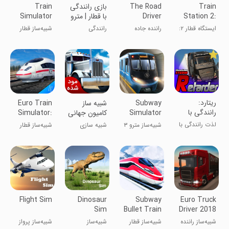
Train
The Road
بازی رانندگی
Train
Station 2:
Driver
با قطار | مترو
Simulator
PRO USA
Rail Tycoon
ایستگاه قطار ۲:
راننده جاده
رانندگی
شبیه‌ساز قطار
بازی‌های قطار
PRO آمریکا
‏‏‏ریتارد:
Subway
شبیه ساز
Euro Train
رانندگی با
Simulator
کامیون جهانی
Simulator:
کامیون های
3D
| نسخه مود
Game
لذت رانندگی با
شبیه‌ساز مترو ۳
شبیه سازی
شبیه‌ساز قطار
ایرانی
شده
کامیون
بعدی
اروپا: بازی
Flight Sim
Dinosaur
Subway
Euro Truck
Sim
Bullet Train
Driver 2018
Simulator
شبیه‌ساز راننده
شبیه‌ساز قطار
شبیه‌ساز
شبیه‌ساز پرواز