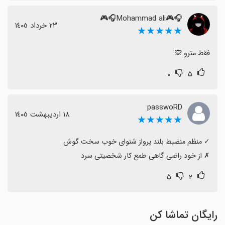
🎧🎮Mohammad ali🎧🎮
٢٣ خرداد ١٤٠٥
★★★★★
فقط مترو 🙊
۰
۵
passwoRD
١٨ اردیبهشت ١٤٠٥
★★★★★
‏✗ از خود راضی گاهی طمع کار شخصیتی سرد
۵
۲
رایگان تماشا کن