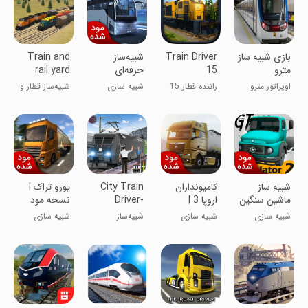
بازی شبیه ساز
Train Driver
شبیه‌ساز
Train and
مترو
15
حرفه‌ای
rail yard
اتوبوس |
simulator
اوپراتور مترو
راننده قطار 15
شبیه سازی
شبیه‌ساز قطار و
نسخه مود
بودن چجوریه
ایستگاه راه‌آهن
شده
شبیه ساز
کامیونداران
City Train
یورو تراک |
ماشین سنگین
اروپا 3 |
Driver-
نسخه مود
2 | نسخه مود
نسخه مود
Train
شده
شبیه سازی
شبیه سازی
شبیه‌‌ساز
شبیه سازی
شده
شده
Games
رانندگی قطار