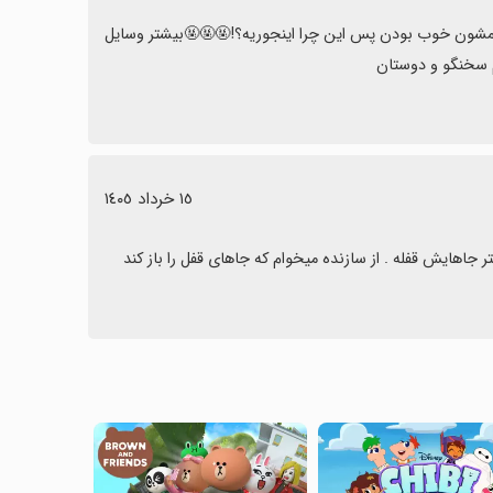
اینکه همه چیزش قفله پس ما با چی بازی کنیم؟😡بازی های تام و آنجلا که همشون خوب بودن پس این چرا اینجوریه؟!🤬🤬🤬بیشتر وسایل 
 سخنگو و دوستان
١٥ خرداد ١٤٠٥