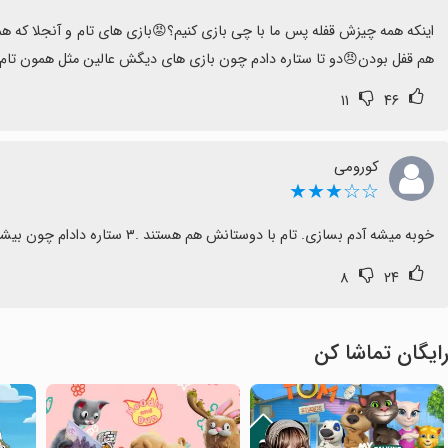
هم قفل بودن😠دو تا ستاره دادم چون بازی های دیگش عالین مثل همون تام
۱۱
۴۶
کورومی
☆☆★★★
خوبه میشه آدم بسازی. تام با دوستانش هم هستند .۳ ستاره دادام چون بیشتر جاهایش قفله . از سازنده میخوام که جاهای قفل را باز کند
۸
۲۴
ایگان تماشا کن