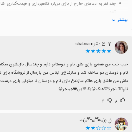
چند نفر به ادعاهای خارج از بازی درباره کلاهبرداری و قیمت‌گذاری اش
کنند.
بیشتر
برخی نسبت به نسخه‌های قبلی تام و دوستان تفاوت‌ها را می‌بینند و 
دهد.
اگر از دنیا و ساختن خانه‌های تام و دوستان لذت می‌برید، این نسخه ب
차 은 우وshabnam
همه چیز باید باز باشد، گزینه‌های دیگری هم هست که شاید مناسب‌تر ب
★★★★★
تام❤️‍🔥انجرلا🩷هنک😘بکا💜بن👑جینجر😂
۴
۸
((ૢ(⁎❝ົཽω❝ົཽ⁎)✧
☆☆☆★★