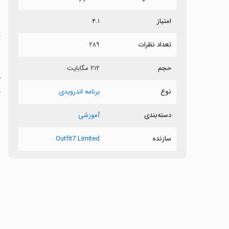
ر
امتیاز
۴.۱
ت
تعداد نظرات
۲۸۹
حجم
۲۱۲ مگابایت
م
ق
نوع
برنامه اندرویدی
دسته‌بندی
آموزشی
سازنده
Outfit7 Limited