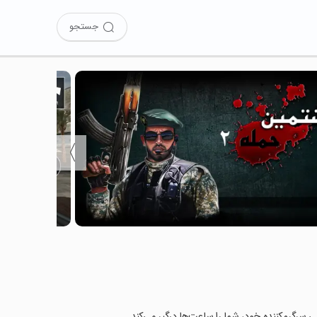
جستجو
〉