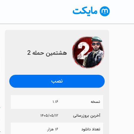
‏‏‏هشتمین حمله 2
〈
نصب
نسخه
۱.۱۶
خ
آخرین بروزرسانی
۱۴۰۵/۰۵/۱۲
‏
تعداد دانلود
۱۶ هزار
آ