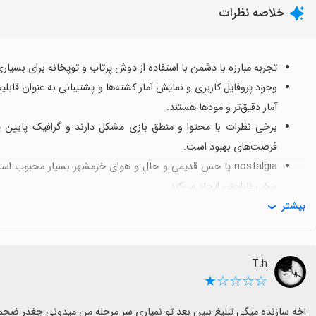
خلاصه نظرات
تجربه مبارزه با دشمن با استفاده از دوش پرتاب و توپخانه برای ب
وجود پروفایل کاربری و نمایش آمار کشته‌ها و پشتیبانی به عنوان قاب
آمار دقیق‌تر و مودها هستند.
برخی نظرات با محتوا و منطق بازی مشکل دارند و گرافیک پایین یا
فرصت‌های بهبود است.
nostalgia یا حس قدیمی و حال و هوای خرمشهر بسیار محبوب
برخی ناراحتی ایجاد می‌کند.
بیشتر
برخی کاربران از وعده تبلیغ سازنده یا نبود تبلیغ در مراحل ناامید شد
به‌روزرسانی‌ها ممکن است حل شود.
درخواست‌های رایج شامل اضافه شدن مودها و ماشین‌ها، بهبود گراف
T.h
بازی کامل‌تر شود.
☆☆☆☆★
اخه سازنده میگی تبلیغ ببین بعد تو نمیاری سر مرحله من میدونی چغدر ضح