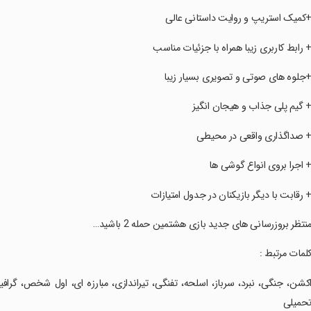
‏‏+کمیک استریپ و روایت داستانی عالی
‏‏+ رابط کاربری زیبا همراه با جزئیات مناسب
‏‏+جلوه های صوتی و تصویری بسیار زیبا
‏‏+ گیم پلی جذاب و هیجان انگیز
‏‏+ صداگذاری واقعی در محیطی
‏‏+ اجرا بروی انواع گوشی ها
‏‏+ رقابت با دیگر بازیکنان در جدول امتیازات
‏‏منتظر بروزرسانی های جدید بازی هشتمین حمله 2 باشید…
‏‏کلمات مرتبط :
‏‏اکشن، جنگی، نبرد، سرباز، اسلحه، تفنگی، تیراندازی، مبارزه ای، اول شخص، گ
حمیلی