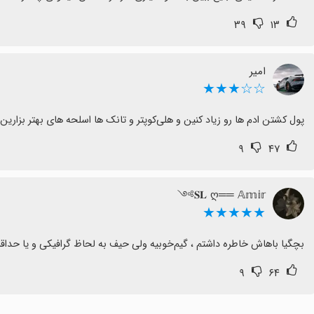
۳۹
۱۳
امیر
☆☆★★★
پول کشتن ادم ها رو زیاد کنین و هلی‌کوپتر و تانک ها اسلحه های بهتر بزارین عالی میشه
۹
۴۷
𝐒𝐋 ღ══ 𝔸𝕞𝕚𝕣༻
★★★★★
بچگیا باهاش خاطره داشتم ، گیم‌خوبیه ولی حیف به لحاظ گرافیکی و یا حداقل ui هاش تغییری نکرده
۹
۶۴