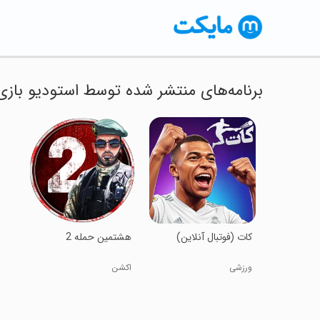
برنامه‌های منتشر شده توسط استودیو بازی 
‏‏‏‏‏‏کات (فوتبال آنلاین)
‏‏‏هشتمین حمله 2
ورزشی
اکشن