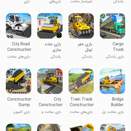
سازی | ماشین
2019
Farming
Construction
رانندگی
شبیه‌ساز ساخت
بازی‌های
بازی
سنگین
Games
Game
جاده سراشیبی
کشاورزی تراکتور
ساخت‌وساز
۲۰۱۹
در زمین‌های
جاده‌های بزرگراه
کشاورزی
Cargo
بازی حفر
بازی جاده
City Road
Truck
تونل
سازی
Construction
Games
Driving
بازی رانندگی
رانندگی
رانندگی
بازی‌های ساخت
Truck
کامیون باربری
و ساز شهری
Game
Construction
City
Train Track
Bridge
Dump
Construction
Construction
Builder
Truck
Game
Games
Construction
بازی ساخت پل
بازی‌های ساخت
بازی ساخت و
بازی کامیون
Game
Offline
3D
شهری
ریل قطار
ساز شهری
بارگیری
آفلاین
ساختمانی