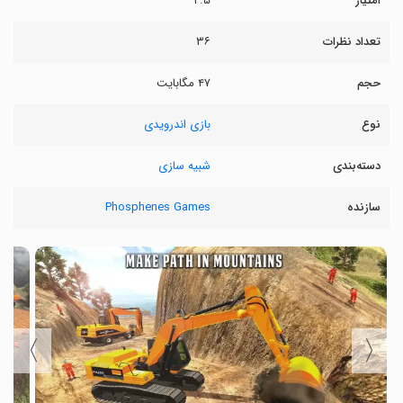
امتیاز
۲.۵
تعداد نظرات
۳۶
حجم
۴۷ مگابایت
نوع
بازی اندرویدی
دسته‌بندی
شبیه سازی
سازنده
Phosphenes Games
〉
〈