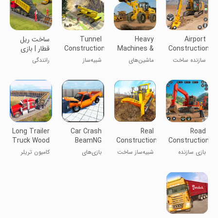
Airport
Heavy
Tunnel
ساخت ریل
Construction
Machines &
Construction
قطار | بازی
Builder
Mining
Crane
جدید
سازنده ساخت
ماشین‌های
شبیه‌ساز
رانندگی
Simulator
فرودگاه
سنگین
جرثقیل ساخت
2018
تونل 2018
Long Trailer
Car Crash
Real
Road
Truck Wood
BeamNG
Construction
Construction
Cargo
Driving
Simulator
Builder
بازی سازنده
شبیه‌ساز ساخت
بازی‌های
کامیون تریلر
Games
19
Game
راهسازی
و ساز واقعی ۱۹
رانندگی تصادف
چوبی بلند
ماشین
BeamNG