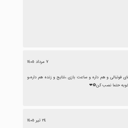
 ذخیره نمایش داده نمی‌شوند و گاهی با باگ‌های کوچکی در
پیش‌بینی هستید، فوتبالی گزینه عالی است؛ فقط مراقب مصرف
٧ مرداد ١٤٠٥
عالیه خلاصه های بازی رو داره،اتفاق های که افتاده رو میگه،اخبار و ویدیو های فوتبالی و هم داره و ساعت بازی ،نتایج و زنده هم داره،و 
 خوبه حتما نصب کن⚽️❤
٢٤ تیر ١٤٠٥