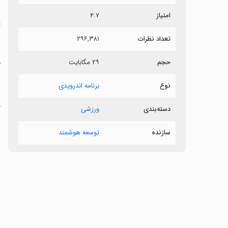
امتیاز
۴.۷
ا
تعداد نظرات
۲۹۶,۳۸۱
ر
حجم
۲۹ مگابایت
م
ل
نوع
برنامه اندرویدی
ب
د
دسته‌بندی
ورزشی
ب
سازنده
توسعه هوشمند