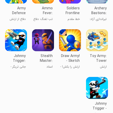
Army
Ammo
Soldiers
Archery
Defence
Fever:
Frontline
Bastions:
Tower Gun
Castle War
تیراندازی آزاد:
خط مقدم
تب تفنگ: دفاع
دفاع از ارتش
Defense
جنگ قلعه‌ها
سربازان
از برج
Johnny
Stealth
Draw Army!
Toy Army:
Trigger:
Master:
- Sketch
Tower
Action
Assassin
Soldiers
Merge
ارتش
ارتش را بکش! -
استاد
جانی تریگر -
Shooter
Ninja
Defense
اسباب‌بازی:
سربازان طراحی
پنهان‌کاری
تیراندازی اکشن
دفاع ادغام برج
کن
Johnny
Trigger -