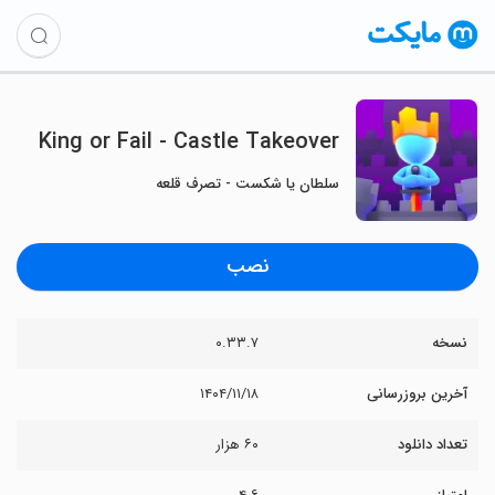
King or Fail - Castle Takeover
سلطان یا شکست - تصرف قلعه
نصب
نسخه
۰.۳۳.۷
آخرین بروزرسانی
۱۴۰۴/۱۱/۱۸
تعداد دانلود
۶۰ هزار