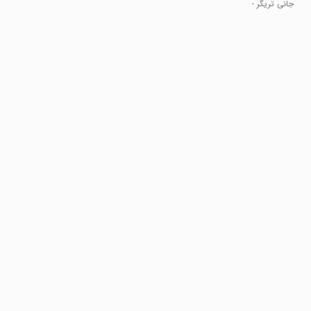
Sniper
جانی تریگر -
Game
تک تیرانداز