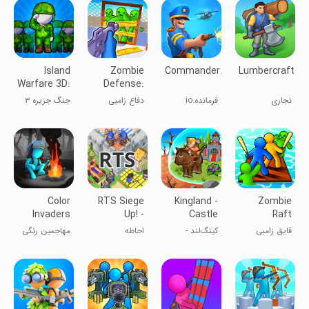
Island
Zombie
Commander.io
Lumbercraft
Warfare 3D:
Defense:
Guns' Land
War Z
نجاری
فرمانده.io
دفاع زامبی
جنگ جزیره ۳
Survival
بعدی: سرزمین
اسلحه‌ها
Color
RTS Siege
Kingland -
Zombie
Invaders
Up! -
Castle
Raft
Idle
Medieval
Adventure
قایق زامبی
کینگ‌لند -
احاطه
مهاجمین رنگی
War
ماجراجویی قلعه
Idle