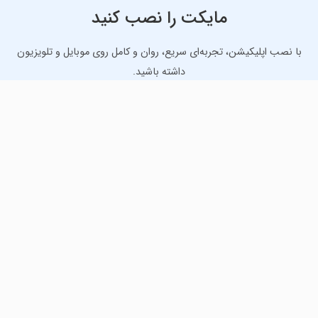
مایکت را نصب کنید
با نصب اپلیکیشن، تجربه‌ای سریع، روان و کامل روی موبایل و تلویزیون
داشته باشید.
دانلود نسخه موبایل
دانلود نسخه تلویزیون TV
لذت دانلود جدیدترین بازی‌ها و بهترین برنامه‌های اندروید از
مایکت!
دانلود جدیدترین بازی‌های اندروید برای اوقات فراغت و دریافت
بهترین برنامه‌های کاربردی برای انجام انواع فعالیت‌های روزانه. لینک