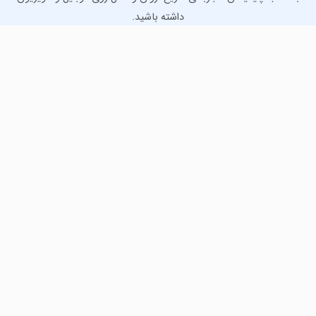
داشته باشید.
دانلود نسخه موبایل
دانلود نسخه تلویزیون TV
لذت دانلود جدیدترین بازی‌ها و بهترین برنامه‌های اندروید از
مایکت!
دانلود جدیدترین بازی‌های اندروید برای اوقات فراغت و دریافت
بهترین برنامه‌های کاربردی برای انجام انواع فعالیت‌های روزانه. لینک
مستقیم، رایگان و سریع، تست شده و امن با نصب خودکار دیتا‍.