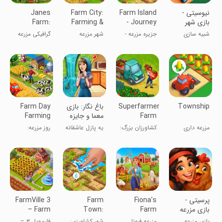
‏‏‏‏‏‏نیوسیتی -
Farm Island
Farm City:
Janes
بازی شهر
- Journey
Farming &
Farm:
سازی و خانه
Story
Building
Family farm
شبیه سازی
جزیره مزرعه -
شهر مزرعه
گرافیکی مزرعه
سازی
game
داستان سفر
داری
Township
Superfarmers:
‏‏‏‏‏‏‏‏‏‏‏‏‏‏باغ نگار: بازی
Farm Day
Farm
معما و جایزه
Farming
Offline
Simulator
مزرعه داری
کشاورزان بزرگ:
یه پازل عاشقانه
روز مزرعه:
Games
شبیه‌ساز
و معمایی
بازی‌های
کشاورزی
کشاورزی آفلاین
‏‏‏‏‏‏‏پرسیتی -
Fiona's
Farm
FarmVille 3
بازی مزرعه
Farm
Town:
– Farm
داری و
Merge Cozy
Animals
بازی مزرعه
مزرعه فیونا
شهر کشاورزی:
فارم‌ویل ۳ –