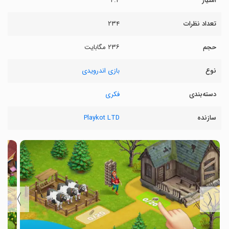
امتیاز
۴.۴
تعداد نظرات
۲۳۴
حجم
۲۳۶ مگابایت
نوع
بازی اندرویدی
دسته‌بندی
فکری
سازنده
Playkot LTD
〉
〈