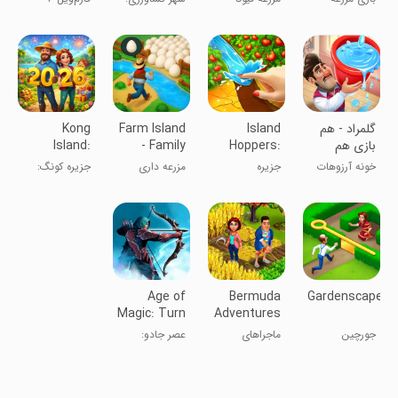
شهرسازی
Village
داری
داستان های
حیوانات مزرعه
شاد شهر
‏‏‏‏‏‏‏‏‏‏‏‏‏‏‏‏‏‏‏‏‏‏گلمراد - هم
Island
Farm Island
Kong
بازی هم
Hoppers:
- Family
Island:
جایزه
Farm
Journey
Farm &
خونه آرزوهات
جزیره
مزرعه داری
جزیره کونگ:
Survival
Adventure
رو بساز.
جستجوگران:
جزیره بهشتی
مزرعه و بقاء
ماجراجویی
مزرعه
Age of
Bermuda
Gardenscapes
Magic: Turn
Adventures
Based RPG
Farm Island
جورچین
ماجراهای
عصر جادو:
باغ‌داری
برمودا: جزیره
نقش‌آفرینی
کشاورزی
نوبتی