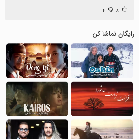
۴
۸
رایگان تماشا کن