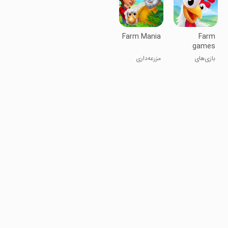
Farm Mania
Farm
games
offline:
بازی‌های
مزرعه‌داری
Village
کشاورزی
farming
آفلاین:
games
بازی‌های
کشاورزی
روستایی