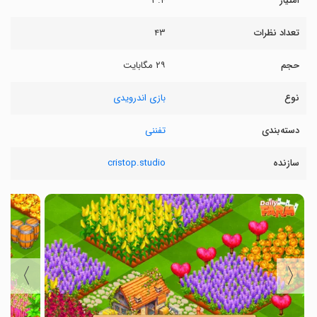
امتیاز
۳.۴
تعداد نظرات
۴۳
حجم
۲۹ مگابایت
نوع
بازی اندرویدی
دسته‌بندی
تفننی
سازنده
cristop.studio
〉
〈