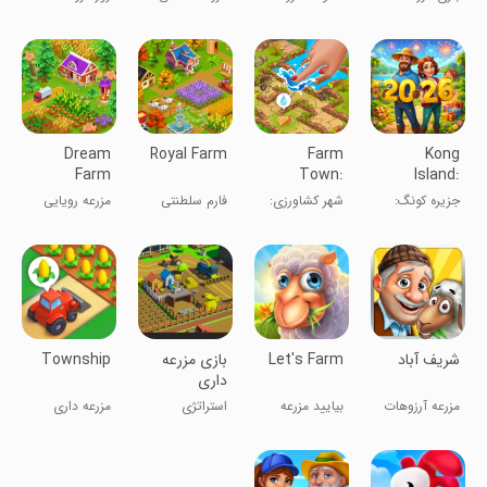
شهرسازی
Games
داری
بازی‌های
کشاورزی آفلاین
Dream
Royal Farm
Farm
Kong
Farm
Town:
Island:
Family
Merge Cozy
Farm &
جزیره کونگ:
شهر کشاورزی:
فارم سلطنتی
مزرعه رویایی
Village
Survival
مزرعه و بقاء
داستان های
خانواده
شاد شهر
‏‏‏‏‏‏‏‏‏شریف آباد
Let's Farm
بازی مزرعه
Township
داری
مزرعه آرزوهات
بیایید مزرعه
استراتژی
مزرعه داری
همین جاست!!!