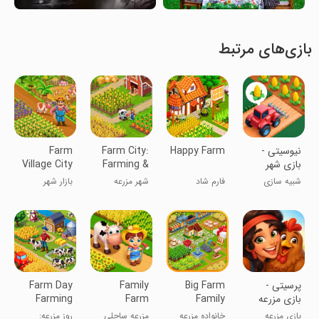
بازی‌های مرتبط
‏‏‏‏‏‏نیوسیتی -
Happy Farm
Farm City:
Farm
بازی شهر
Farming &
Village City
سازی و خانه
Building
Market
شبیه سازی
فارم شاد
شهر مزرعه
بازار شهر
سازی
روستایی
‏‏‏‏‏‏‏پرسیتی -
Big Farm
Family
Farm Day
بازی مزرعه
Family
Farm
Farming
داری و
Seaside®
Offline
بازی مزرعه
خانواده مزرعه
مزرعه ساحلی
روز مزرعه: