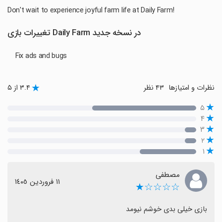
Don't wait to experience joyful farm life at Daily Farm!
تغییرات بازی Daily Farm در نسخه جدید
Fix ads and bugs
نظرات و امتیازها
۴۳ نظر
۳.۴ از ۵
۵
۴
۳
۲
۱
مصطفی
١١ فروردین ١٤٠٥
☆☆☆☆★
بازی خیلی بدی خوشم نیومد