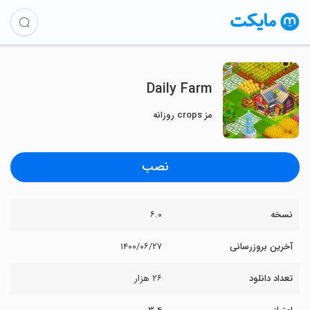
Daily Farm
مز crops روزانه
نصب
نسخه
۶.۰
آخرین بروزرسانی
۱۴۰۰/۰۶/۲۷
تعداد دانلود
۲۶ هزار