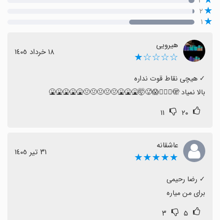
۳
۲
۱
هیرویی
١٨ خرداد ١٤٠٥
☆☆☆☆★
بالا نمیاد 🫪😶‍🌫️🫣😱🥵🤯🤮🤮🤮🤢🤢🤢🤢🤢🤮🤮🤮🤮🤮
۱۱
۲۰
عاشقانه
٣١ تیر ١٤٠٥
★★★★★
برای من میاره
۳
۵