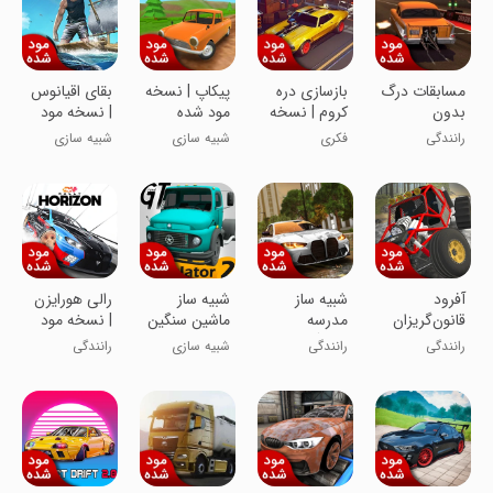
مسابقات درگ
بازسازی دره
پیکاپ | نسخه
بقای اقیانوس
بدون
کروم | نسخه
مود شده
| نسخه مود
محدودیت 2 |
مود شده
شده
رانندگی
فکری
شبیه سازی
شبیه سازی
نسخه مود
شده
آفرود
شبیه ساز
شبیه ساز
رالی هورایزن
قانون‌گریزان
مدرسه
ماشین سنگین
| نسخه مود
جاده | نسخه
رانندگی:
2 | نسخه مود
شده
رانندگی
رانندگی
شبیه سازی
رانندگی
مود شده
EVO | نسخه
شده
مود شده