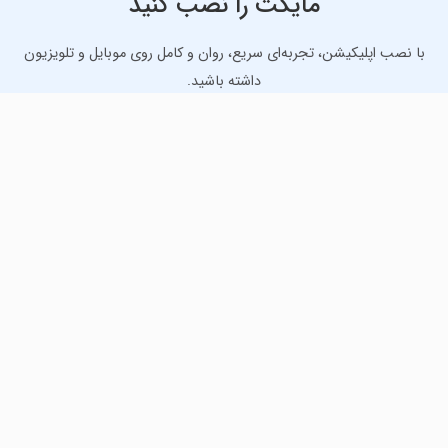
مایکت را نصب کنید
با نصب اپلیکیشن، تجربه‌ای سریع، روان و کامل روی موبایل و تلویزیون
داشته باشید.
دانلود نسخه موبایل
دانلود نسخه تلویزیون TV
لذت دانلود جدیدترین بازی‌ها و بهترین برنامه‌های اندروید از
مایکت!
دانلود جدیدترین بازی‌های اندروید برای اوقات فراغت و دریافت
بهترین برنامه‌های کاربردی برای انجام انواع فعالیت‌های روزانه. لینک
مستقیم، رایگان و سریع، تست شده و امن با نصب خودکار دیتا‍.