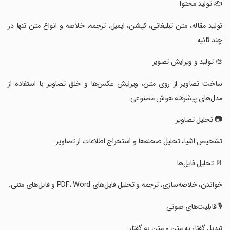
‏‏‏‏‏‏‏✍️ تولید محتوا
‏‏‏‏‏‏‏تولید مقاله، متن تبلیغاتی، کپشن، ایمیل، ترجمه، خلاصه و انواع متن تنها در
چند ثانیه.
‏‏‏‏‏‏‏🎨 تولید و ویرایش تصویر
‏‏‏‏‏‏‏ساخت تصاویر از روی متن، ویرایش عکس‌ها و خلق تصاویر با استفاده از
مدل‌های پیشرفته هوش مصنوعی.
‏‏‏‏‏‏‏📷 تحلیل تصاویر
‏‏‏‏‏‏‏تشخیص اشیا، تحلیل صحنه‌ها و استخراج اطلاعات از تصاویر.
‏‏‏‏‏‏‏📄 تحلیل فایل‌ها
‏‏‏‏‏‏‏خواندن، خلاصه‌سازی، ترجمه و تحلیل فایل‌های PDF، Word و فایل‌های متنی.
‏‏‏‏‏‏‏🎙 قابلیت‌های صوتی
‏‏‏‏‏‏‏تبدیل گفتار به متن و متن به گفتار.