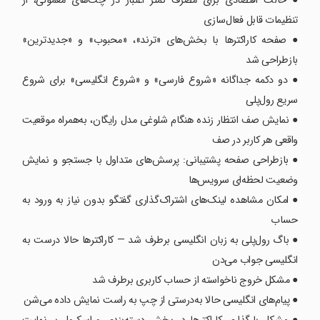
● حالت اقتصادی برای مصرف کمتر اعتبار در چت‌های معمولی، از
تنظیمات قابل فعال‌سازی
● صفحه کاراکترها با بخش‌های «ترند»، «محبوب» و «جدیدترین»
بازطراحی شد
● دو دکمه جداگانه «شروع فارسی» و «شروع انگلیسی» برای شروع
سریع رول‌پلی
● نمایش صف انتظار زنده هنگام شلوغی مدل رایگان، به‌همراه موقعیت
واقعی هر کاربر در صف
● بازطراحی صفحه پشتیبانی: پرسش‌های متداول با جستجو و نمایش
وضعیت لحظه‌ای سرویس‌ها
● امکان مشاهده لینک‌های اشتراک‌گذاری گفتگو بدون نیاز به ورود به
حساب
● باگ رول‌پلی به زبان انگلیسی برطرف شد — کاراکترها حالا درست به
انگلیسی جواب می‌دن
● مشکل خروج ناخواسته از حساب کاربری برطرف شد
● پیام‌های انگلیسی حالا به‌درستی از چپ به راست نمایش داده می‌شن