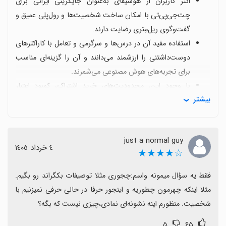
اکثر کاربران از هوشیفای به‌عنوان جایگزینی ایرانی برای
چت‌جی‌پی‌تی با امکان ساخت شخصیت‌ها و رول‌پلِی عمیق و
گفت‌وگوی ریل‌مِتری رضایت دارند.
استفاده مفید آن در درس‌ها و سرگرمی و تعامل با کاراکترهای
دوست‌داشتنی را ارزشمند می‌دانند و آن را گزینه‌ای مناسب
برای تجربه‌های هوش مصنوعی می‌شمرند.
با وجود این، محدودیت‌های خرید اشتراک، کمبود اعتبار
بیشتر
رایگان و محدودیت‌های روزانه/24 ساعته برخی کاربران را
ناراحت می‌کند و آن را نقطه‌ضعفی می‌دانند.
گاهی باگ‌ها و اختلال‌ها مانند صفحه سیاه، خطاهای ورود،
just a normal guy
پاسخ‌های دیرهنگام یا تکراری و کندی تجربه کاربری را مختل
٤ خرداد ١٤٠٥
☆★★★★
می‌کند و نیازمند به‌روزرسانی است.
کاربران از درخواست‌های زیادی برای امکانات جدید مانند
فقط یه سؤال میمونه واسم:چجوری مثلا توصیفات بکگراند رو بگیم. 
صداگذاری، ارسال تصاویر، بهبود حافظه مکالمه و پاسخ‌های
مثلا اینکه چهرمون چطوریه و اینجور حرفا در حالی حرفی نمیزنیم با 
طبیعی‌تر صحبت می‌کنند.
شخصیت. منظورم اینه نشونه‌ای نمادی،چیزی نیست که بگه؟
در کل، با وجود چالش‌ها بسیاری این اپ را یکی از بهترین
۵
۶۵