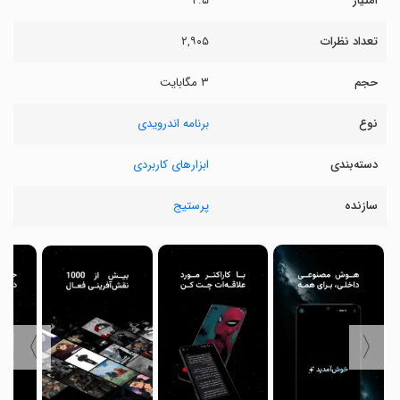
امتیاز
۴.۵
تعداد نظرات
۲,۹۰۵
حجم
۳ مگابایت
نوع
برنامه اندرویدی
دسته‌بندی
ابزارهای کاربردی
سازنده
پرستیج
〉
〈