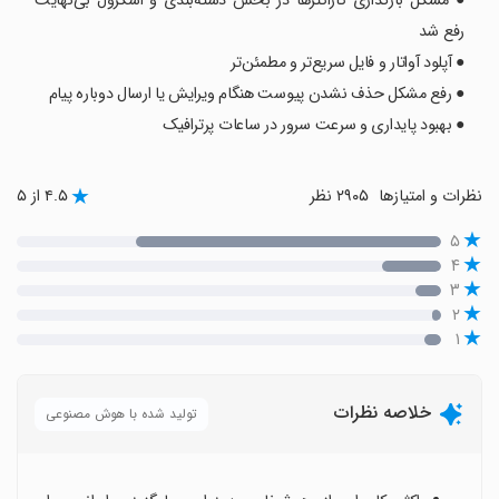
● مشکل بارگذاری کاراکترها در بخش دسته‌بندی و اسکرول بی‌نهایت
رفع شد
● آپلود آواتار و فایل سریع‌تر و مطمئن‌تر
● رفع مشکل حذف نشدن پیوست هنگام ویرایش یا ارسال دوباره پیام
● بهبود پایداری و سرعت سرور در ساعات پرترافیک
نظرات و امتیازها
۲۹۰۵ نظر
۴.۵ از ۵
۵
۴
۳
۲
۱
خلاصه نظرات
تولید شده با هوش مصنوعی