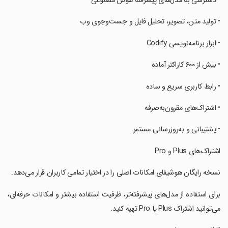
‏‏‏‏‏‏‏• دسترسی به مدل‌های پیشرفته هوش مصنوعی
‏‏‏‏‏‏‏• تولید متن، تصویر، تحلیل فایل و جست‌وجوی وب
‏‏‏‏‏‏‏• ابزار برنامه‌نویسی Codify
‏‏‏‏‏‏‏• بیش از ۶۰۰ کاراکتر آماده
‏‏‏‏‏‏‏• رابط کاربری سریع و ساده
‏‏‏‏‏‏‏• اشتراک‌های مقرون‌به‌صرفه
‏‏‏‏‏‏‏• پشتیبانی و به‌روزرسانی مستمر
‏‏‏‏‏‏‏اشتراک‌های Plus و Pro
‏‏‏‏‏‏‏نسخه رایگان هوشیفای امکانات اصلی را در اختیار تمامی کاربران قرار می‌دهد.
‏‏‏‏‏‏‏برای استفاده از مدل‌های پیشرفته‌تر، ظرفیت استفاده بیشتر و امکانات حرفه‌ای،
می‌توانید اشتراک Plus یا Pro تهیه کنید.