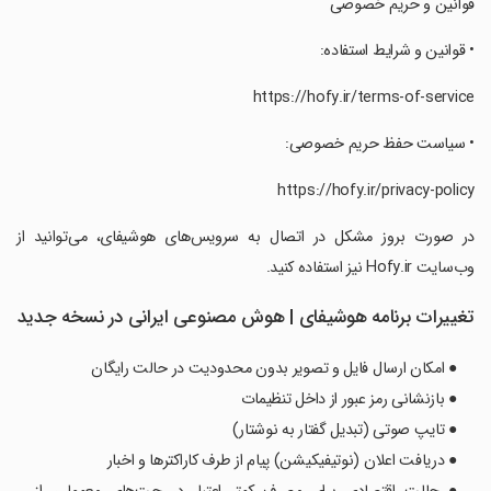
‏‏‏‏‏‏‏قوانین و حریم خصوصی
‏‏‏‏‏‏‏• قوانین و شرایط استفاده:
‏‏‏‏‏‏‏• سیاست حفظ حریم خصوصی:
‏‏‏‏‏‏‏در صورت بروز مشکل در اتصال به سرویس‌های هوشیفای، می‌توانید از
وب‌سایت Hofy.ir نیز استفاده کنید.
تغییرات برنامه ‏‏‏‏‏هوشیفای | هوش مصنوعی ایرانی در نسخه جدید
● امکان ارسال فایل و تصویر بدون محدودیت در حالت رایگان
● بازنشانی رمز عبور از داخل تنظیمات
● تایپ صوتی (تبدیل گفتار به نوشتار)
● دریافت اعلان (نوتیفیکیشن) پیام از طرف کاراکترها و اخبار