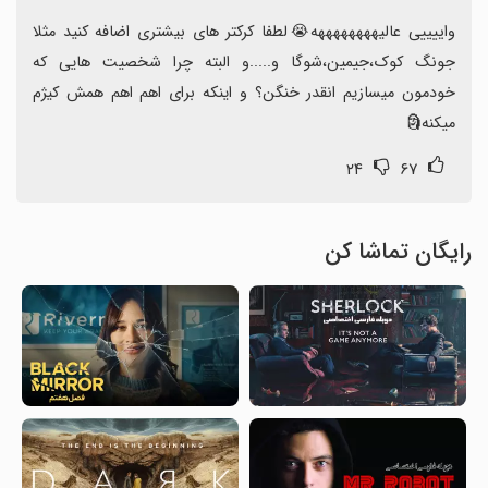
واییییی عالیههههههههه😭لطفا کرکتر های بیشتری اضافه کنید مثلا 
جونگ کوک،جیمین،شوگا و.....و البته چرا شخصیت هایی که 
خودمون میسازیم انقدر خنگن؟ و اینکه برای اهم اهم همش کیژم 
میکنه🗿
۲۴
۶۷
رایگان تماشا کن