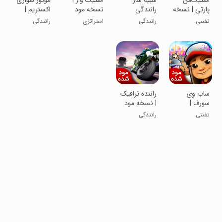
پارتی | نسخه
رانندگی
نسخه مود
اکستریم |
مود شده
بی‌نهایت |
شده
نسخه مود
تفننی
رانندگی
استراتژی
رانندگی
نسخه مود
شده
شده
‏‏‏‏ساب وی
راننده ترافیک
سورف |
| نسخه مود
نسخه مود
شده
تفننی
رانندگی
شده