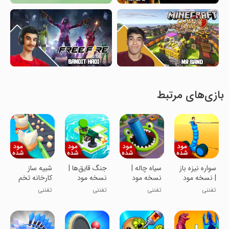
بازی‌های مرتبط
سواره نیزه باز
‏سیاه چاله |
جنگ قایق‌ها |
شبیه ساز
| نسخه مود
نسخه مود
نسخه مود
کارخانه تخم
شده
شده
شده
مرغ | نسخه
تفننی
تفننی
تفننی
تفننی
مود شده