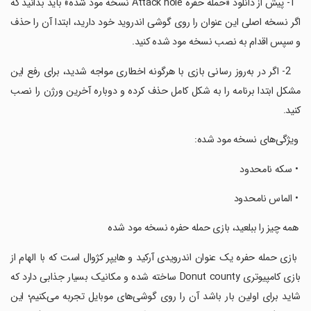
‏ ‏ 1- پیش از دانلود «حمله حفره Attack hole نسخه مود شده» باید بدانید که
اگر نسخه اصلی این عنوان را روی گوشی اندروید خود دارید، ابتدا آن را حذف
و سپس اقدام به نصب نسخه مود شده کنید.
‏ ‏ ‏ 2- اگر در به‌روز رسانی بازی با هرگونه اخطاری مواجه شدید، برای رفع این
مشکل ابتدا برنامه را به شکل کامل حذف کرده و دوباره آخرین ورژن را نصب
کنید.
‏ ویژگی‌های نسخه مود شده:
‏ • سکه نامحدود
‏ • الماس نامحدود
‏ همه چیز را ببلعید، بازی حمله حفره نسخه مود شده
‏ بازی حمله حفره یک عنوان اندرویدی آرکید و هایپر کژوال است که با الهام از
بازی کامپیوتری Donut county ساخته شده و مکانیک بسیار جذابی دارد که
شاید برای اولین بار باشد آن را روی گوشی‌های موبایل تجربه می‌‍کنیم؛ این