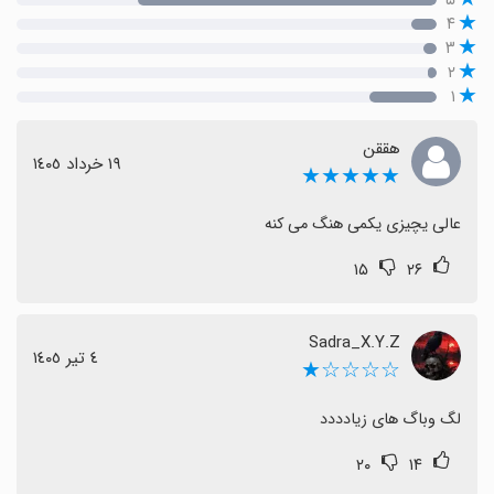
۴
۳
۲
۱
هققن
١٩ خرداد ١٤٠٥
★★★★★
عالی یچیزی یکمی هنگ می کنه
۱۵
۲۶
Sadra_X.Y.Z
٤ تیر ١٤٠٥
☆☆☆☆★
لگ وباگ های زیادددد
۲۰
۱۴