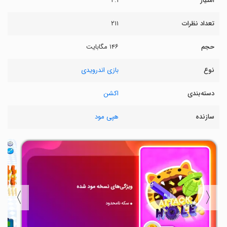
امتیاز
۴.۱
تعداد نظرات
۲۱۱
حجم
۱۴۶ مگابایت
نوع
بازی اندرویدی
دسته‌بندی
اکشن
سازنده
هپی مود
〉
〈