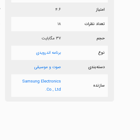
م
امتیاز
۴.۶
د
تعداد نظرات
۱۸
س
حجم
۳۷ مگابایت
ب
نوع
برنامه اندرویدی
دسته‌بندی
صوت و موسیقی
Samsung Electronics
سازنده
Co., Ltd.
‏