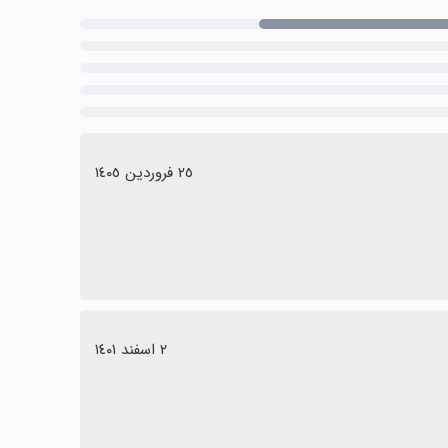
٢٥ فروردین ١٤٠٥
٢ اسفند ١٤٠١