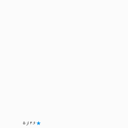
۴.۶ از ۵