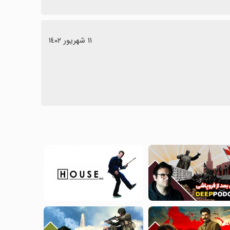
١١ شهریور ١٤٠٢