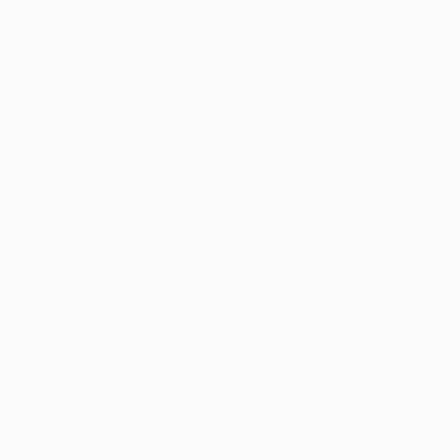
‏
‏
‏
‏
‏