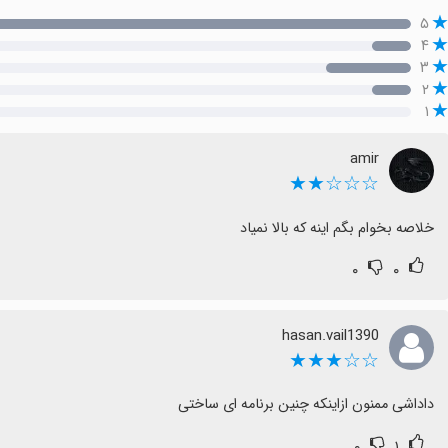
۵
۴
۳
۲
۱
amir
☆☆☆★★
خلاصه بخوام بگم اینه که بالا نمیاد
۰
۰
hasan.vail1390
☆☆★★★
داداشی ممنون ازاینکه چنین برنامه ای ساختی
۰
۱