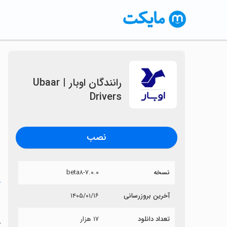
‏رانندگان اوبار | Ubaar
Drivers
〈
نصب
نسخه
۷.۰.۰-beta۸
خ
آخرین بروزرسانی
۱۴۰۵/۰۱/۱۶
‏
تعداد دانلود
۱۷ هزار