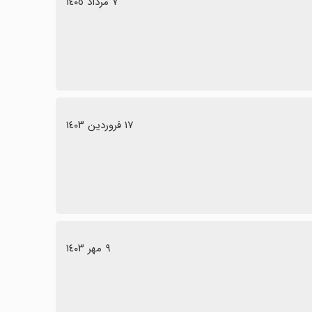
٧ مرداد ١٤٠٥
١٧ فروردین ١٤٠٣
٩ مهر ١٤٠٣