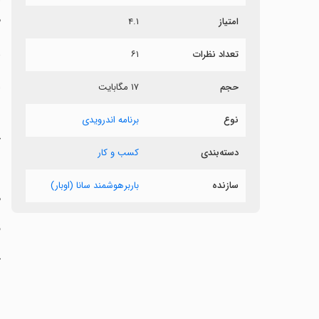
م
امتیاز
۴.۱
د
تعداد نظرات
۶۱
حجم
۱۷ مگابایت
‏
‏
نوع
برنامه اندرویدی
ح
دسته‌بندی
کسب و کار
سازنده
باربرهوشمند سانا (اوبار)
‏
‏
‏
‏