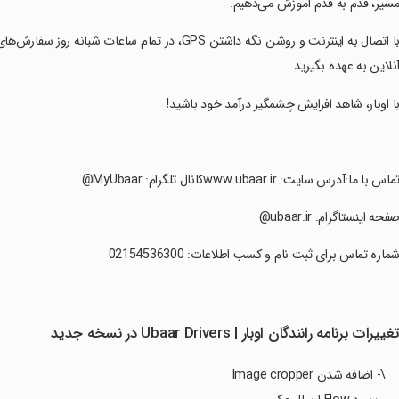
سیر، قدم به قدم آموزش می‌دهیم.
‏با اتصال به اینترنت و روشن نگه داشتن GPS، در تمام 
نلاین به عهده بگیرید.
با اوبار، شاهد افزایش چشمگیر درآمد خود باشید!
تماس با ما:آدرس سایت: www.ubaar.irکانال تلگرام: MyUbaar@
صفحه اینستاگرام: ubaar.ir@
شماره تماس برای ثبت نام و کسب اطلاعات: 02154536300
غییرات برنامه ‏رانندگان اوبار | Ubaar Drivers در نسخه جدید
\- اضافه شدن Image cropper