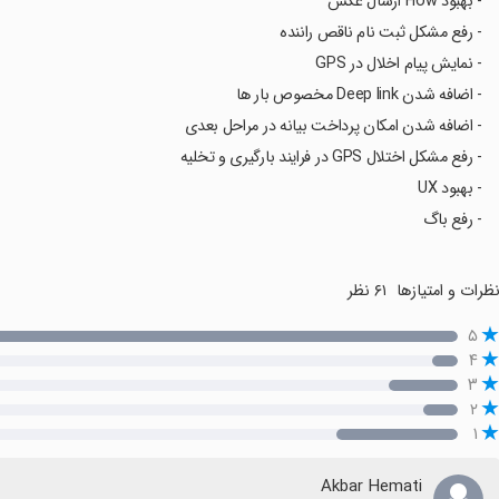
- بهبود Flow ارسال عکس
- رفع مشکل ثبت نام ناقص راننده
- نمایش پیام اخلال در GPS
- اضافه شدن Deep link مخصوص بار ها
- اضافه شدن امکان پرداخت بیانه در مراحل بعدی
- رفع مشکل اختلال GPS در فرایند بارگیری و تخلیه
- بهبود UX
- رفع باگ
ظرات و امتیازها
۶۱ نظر
۵
۴
۳
۲
۱
Akbar Hemati