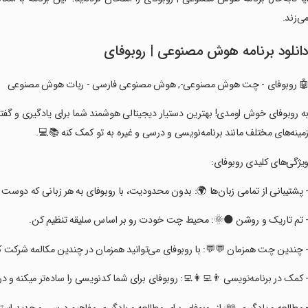
ی‌زند.
انلود برنامه ‏‏هوش مصنوعی | روبوفای
‏🤖 روبوفای - چت هوش مصنوعی-, هوش مصنوعی فارسی - ربات هوش مصنوعی
‏به روبوفای خوش اومدی! بهترین دستیار دیجیتالی هوشمند شما برای یادگیری و گفت
مینه‌های مختلف مانند برنامه‌نویسی و درسی و غیره به تو کمک کنه 📚💻.
‏ویژگی‌های کلیدی روبوفای:
‏- پشتیبانی از تمامی زبان‌ها 🌍: بدون محدودیت، با روبوفای به هر زبانی که دوست
‏- تم تاریک و روشن 🌑🌞: محیط چت خودت رو بر اساس سلیقه تنظیم کن.
‏- چندین چت همزمان 💬💬: با روبوفای می‌توانید همزمان در چندین مکالمه شرکت ک
‏- کمک در برنامه‌نویسی 👨‍💻👩‍💻: روبوفای برای شما کدنویسی را ساده‌تر میکنه و 