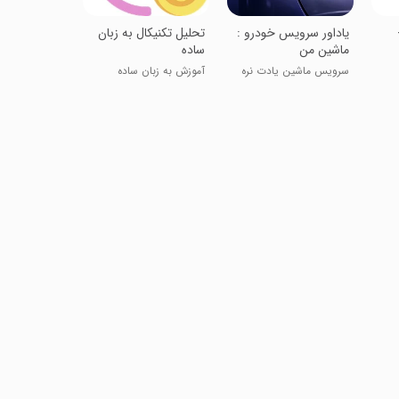
‏یاداور سرویس خودرو :
تحلیل تکنیکال به زبان
ماشین من
ساده
سرویس ماشین یادت نره
آموزش به زبان ساده