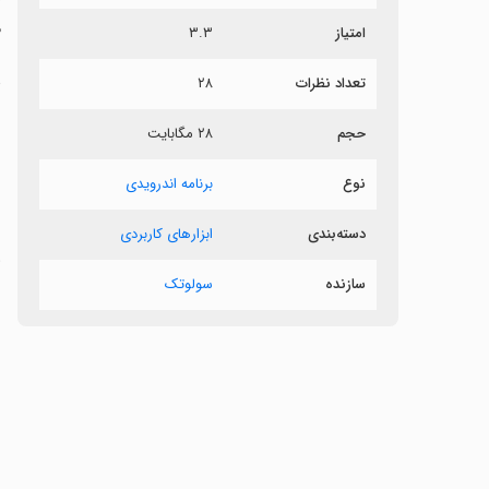
م
امتیاز
۳.۳
د
تعداد نظرات
۲۸
‏
حجم
۲۸ مگابایت
‏
نوع
برنامه اندرویدی
ز
دسته‌بندی
ابزارهای کاربردی
‏
سازنده
سولوتک
‏
‏
‏
‏