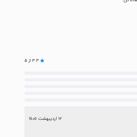
فاده کن.
۳.۳ از ۵
١٢ اردیبهشت ١٤٠٥