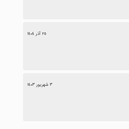
٢٥ آذر ١٤٠٤
٣ شهریور ١٤٠٣