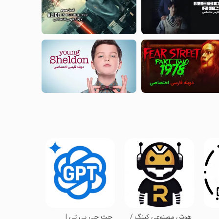
‏‏‏‏هوش مصنوعی کینگ /
‏‏‏‏‏‏چت جی پی تی |