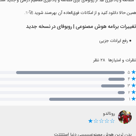
‏- مطالعه و یادگیری 📖: از روبوفای برای مطالعه و یادگیری مفاهیم درسی و جدید است
‏همین حالا دانلود کنید و از امکانات فوق‌العاده آن بهره‌مند شوید 🚀✨.
غییرات برنامه ‏‏هوش مصنوعی | روبوفای در نسخه جدید
● رفع ایرادات جزیی
ظرات و امتیازها
۲۸ نظر
۵
۴
۳
۲
۱
رونالدو
☆☆☆☆★
بدن ترین هوش مصنوعییییییی دنیا استتتتت