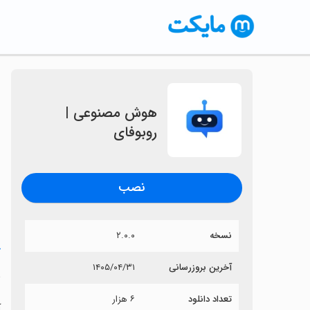
‏‏هوش مصنوعی |
روبوفای
نصب
نسخه
۲.۰.۰
خ
آخرین بروزرسانی
۱۴۰۵/۰۴/۳۱
‏
تعداد دانلود
۶ هزار
آ