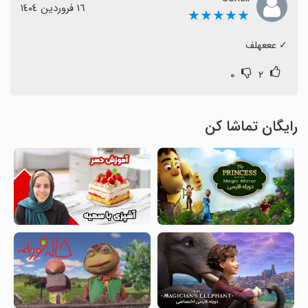
١٦ فروردین ١٤٠٤
★★★★★
‏✓ عععهلف
۰
۲
رایگان تماشا کن