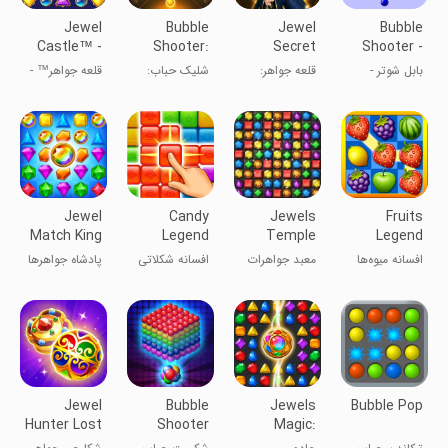
Jewel
Bubble
Jewel
Bubble
Castle™ -
Shooter:
Secret
Shooter -
Match 3
Fun Pop
Castle:
Classic Pop
بابل شوتر -
قلعه جواهر:
شلیک حباب:
قلعه جواهر™ -
Puzzle
Game
Match 3
تیرانداز حباب
مطابقت ۳
بازی
پازل 3 تطبیق
سرگرم‌کننده
Jewel
Candy
Jewels
Fruits
Match King
Legend
Temple
Legend
افسانه میوه‌ها
معبد جواهرات
افسانه شکلاتی
پادشاه جواهرها
Jewel
Bubble
Jewels
Bubble Pop
Hunter Lost
Shooter
Magic:
Temple
Mystery