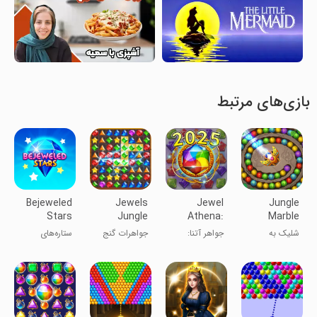
بازی‌های مرتبط
Bejeweled
Jewels
Jewel
Jungle
Stars
Jungle
Athena:
Marble
Treasure
Match 3
Blast
شلیک به
جواهر آتنا:
جواهرات گنج
ستاره‌های
blast
گوی‌های رنگی
انفجار مچ 3
جنگل
جواهرشده