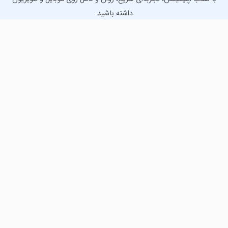
داشته باشید.
دانلود نسخه موبایل
دانلود نسخه تلویزیون TV
لذت دانلود جدیدترین بازی‌ها و بهترین برنامه‌های اندروید از
مایکت!
دانلود جدیدترین بازی‌های اندروید برای اوقات فراغت و دریافت
بهترین برنامه‌های کاربردی برای انجام انواع فعالیت‌های روزانه. لینک
مستقیم، رایگان و سریع، تست شده و امن با نصب خودکار دیتا‍.