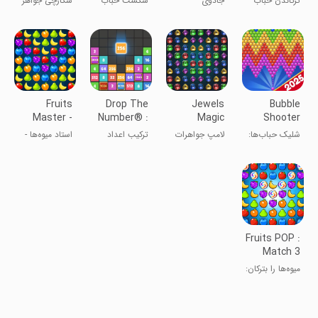
ترکاندن حباب
جادوی
شکست حباب
شکارچی جواهر
Match 3
جواهرات:
معبد گمشده
مسابقه معمایی
۳
Fruits
Drop The
Jewels
Bubble
Master -
Number® :
Magic
Shooter
Match 3
Merge
Lamp :
Balls:
شلیک حباب‌ها:
لامپ جواهرات
ترکیب اعداد
استاد میوه‌ها -
Game
Match 3
Popping
پاپینگ
جادویی:
تطابق ۳
مطابقت ۳
Fruits POP :
Match 3
Puzzle
میوه‌ها را بترکان:
پازل تطابق ۳