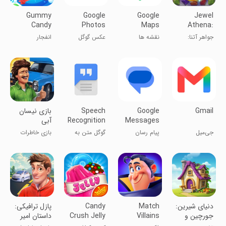
Gummy
Google
Google
Jewel
Candy
Photos
Maps
Athena:
Blast-Fun
Match 3
جواهر آتنا:
نقشه ها
عکس گوگل
انفجار
Match 3
blast
انفجار مچ 3
آب‌نبات‌های
ژله‌ای - بازی
سرگرم‌کننده
مطابق با ۳
Gmail
Google
Speech
‏‏‏بازی نیسان
Messages
Recognition
آبی
&
جی‌میل
پیام رسان
گوگل متن به
بازی خاطرات
Synthesis
اندروید
صدا
شیرین دهه 60
‏‏‏‏‏‏‏‏دنیای شیرین:
Match
Candy
‏‏‏پازل ترافیکی:
جورچین و
Villains
Crush Jelly
داستان امیر
طراحی عمارت
Saga