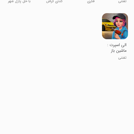
تفننی
فکری
کندی کراش
با حل پازل شهر
رو نجات بده
‏‏‏الی اسپرت :
ماشین باز
تفننی