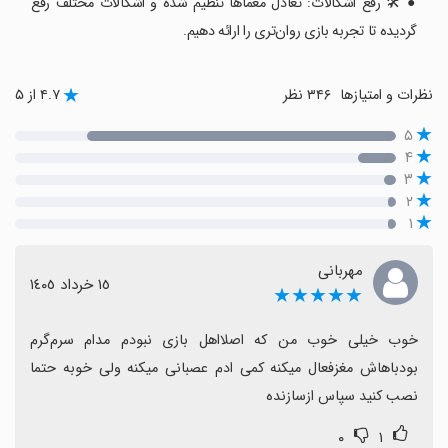
● 🛠️ رفع اشکالات: تعادل معماها تنظیم شده و اشکالات مختلف رفع
گردیده تا تجربه بازی روان‌تری را ارائه دهیم.
نظرات و امتیازها
۳۴۶ نظر
۴.۷ از ۵
۵
۴
۳
۲
۱
مهربانی
١٥ خرداد ١٤٠٥
★★★★★
خوب خیلی خوب من که اصلااهل بازی نبودم مدام سرم‌گرم 
بودباهاش مغزفعال میکنه کمی ادم عصبانی میکنه ولی خوبه حتما 
نصب کنید سپاس ازسازنده
۰
۱