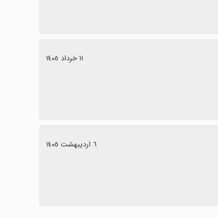
١١ خرداد ١٤٠٥
٦ اردیبهشت ١٤٠٥