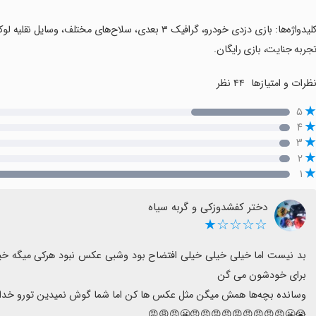
جربه جنایت، بازی رایگان.
ظرات و امتیازها
۴۴ نظر
۵
۴
۳
۲
۱
دختر کفشدوزکی و گربه سیاه
☆☆☆☆★
😭😬😠😠😠😠😡😠😡😠😠😬😠😩😡