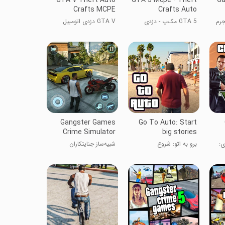
Crafts MCPE
Crafts Auto
GTA 5 مک‌پ - دزدی
GTA V دزدی اتومبیل
مشغول اتومبیل
مشغول MCPE
Gangster Games
Go To Auto: Start
Crime Simulator
big stories
ی:
برو به اتو: شروع
شبیه‌ساز جنایتکاران
داستان‌های بزرگ