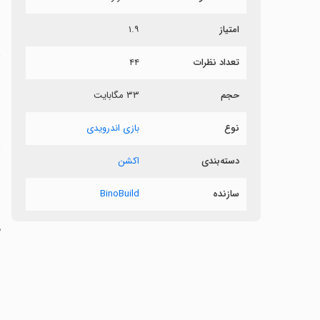
س
امتیاز
۱.۹
ش
تعداد نظرات
۴۴
حجم
۳۳ مگابایت
ب
نوع
بازی اندرویدی
ل
دسته‌بندی
اکشن
سازنده
BinoBuild
‏
م
‏با 