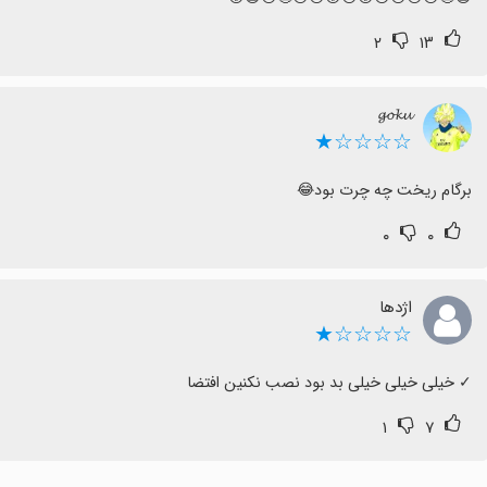
۲
۱۳
𝓰𝓸𝓴𝓾
☆☆☆☆★
برگام ریخت چه چرت بود😂
۰
۰
اژدها
☆☆☆☆★
‏✓ خیلی خیلی خیلی بد بود نصب نکنین افتضا
۱
۷