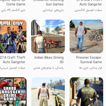
Crime Game
Gun Games
Auto Gangster
سرقت اتومبیل گنگستری
بازی‌های تیراندازی
بازی گنگستر ۳D بازی جرم
جی‌تی‌ای کرفت
برخوردی
GTA Craft Theft
Indian Bikes Driving
Prisoner Escape:
Auto Gangster
3D
Survival Game
فرار زندانی: بازی بقا
رانندگی با موتورهای هندی
سرقت اتومبیل جی‌تی‌ا
گنگستر ماینکرفت