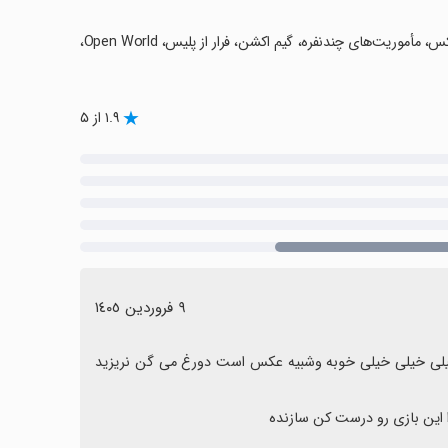
‏کلیدواژه‌ها: بازی دزدی خودرو، گرافیک ۳ بعدی، سلاح‌های مختلف، وسایل نقلیه لوکس، مأموریت‌های چندنفره، گیم اکشن، فرار از پلیس، Open World،
۱.۹ از ۵
٩ فروردین ١٤٠٥
بد نیست اما خیلی خیلی خیلی افتضاح بود وشبی عکس نبود هرکی میگه خیلی خیلی خیلی خوبه وشبیه عکس است دورغ می گن نریزید 