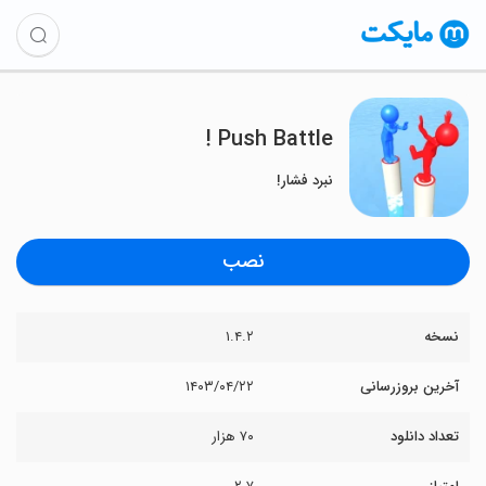
Push Battle !
نبرد فشار!
نصب
نسخه
۱.۴.۲
آخرین بروزرسانی
۱۴۰۳/۰۴/۲۲
تعداد دانلود
۷۰ هزار