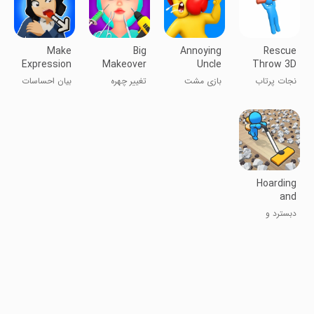
Make
Big
Annoying
Rescue
Expression
Makeover
Uncle
Throw 3D
- Face
Punch
نجات پرتاب
بازی مشت
تغییر چهره
بیان احساسات
puzzle
Game®
۳D
عموی مزاحم
بزرگ
- پازل صورت
Hoarding
and
Cleaning
دبسترد و
تمیزکردن