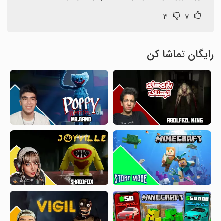
۳
۷
رایگان تماشا کن