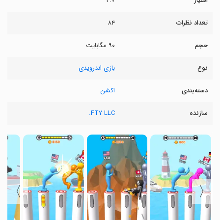
امتیاز
۲.۷
تعداد نظرات
۸۴
حجم
۹۰ مگابایت
نوع
بازی اندرویدی
دسته‌بندی
اکشن
سازنده
FTY LLC.
〉
〈