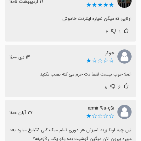
١٦ اردیبهشت ١٤٠٥
★★★★★
اونایی که میگن نمیاره اینترنت خاموش
۲
۱
جوکر
١٣ دی ١٤٠٠
☆☆☆☆★
اصلا خوب نیست فقط نت حرم می کنه نصب نکنید
۸
۶
æmir %a-ę$ı
٢٧ آبان ١٤٠٠
☆☆☆☆★
این چیه اونا زربه نمیزنن هر دوری تمام میک کنی 2تبلیغ میاره بعد 
میپره بیرون الان میگین گوشیت بده پکو یکس 3زعیفه؟