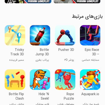
بازی‌های مرتبط
Tricky
Bottle
Pusher 3D
Epic Race
Track 3D
Jump 3D
3D –
Parkour
مسابقه حماسی
پوشر ۳D
پرتاب بطری
مسیر فریبنده
Game
آدمک‌ها
3D
Bottle Flip
Hide 'N
Rope
Aquapark.io
Clash
Seek!
Puzzle
شبیه ساز پارک
معماهای طناب
قایم موشک
چالش پرتاب