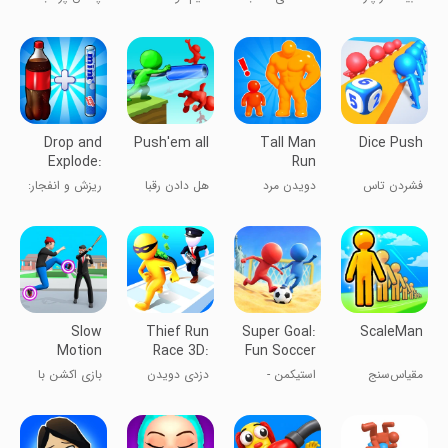
آبی
بطری
Drop and
Push'em all
Tall Man
Dice Push
Explode:
Run
Soda
فشردن تاس
دویدن مرد
هل دادن رقبا
ریزش و انفجار:
Geyser
قدبلند
فواره‌ سودا
Slow
Thief Run
Super Goal:
ScaleMan
Motion
Race 3D:
Fun Soccer
Action
Fun Race
Game
مقیاس‌سنج
استیکمن -
دزدی دویدن
بازی اکشن با
Game
فوتبال آدمک‌ها
مسابقه 3D:
حرکت کند
مسابقه
سرگرم‌کننده