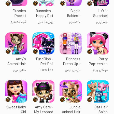
Fluvsies
Bunnsies -
Giggle
L.O.L.
Pocket
Happy Pet
Babies -
Surprise!
World
World
Toddler
Disco
جمع‌آوری
خنده‌های
بونی‌ها: دنیای
گربه تک‌شاخ
Care
House
عروسک
نوزادان -
حیوانات خانگی
مراقبت از کودک
شاد
Amy's
TutoFlips -
Princess
Party
Animal Hair
Pet Doll
Dress Up -
Popteenies
Salon
House
Sweet Doll
Surprise
مهمانی پر از
طراحی لباس
TutoFlips -
سالن موی
سورپرایز
دخترانه
خانه عروسکی
حیوانات ایمی
حیوانات خانگی
Sweet Baby
Amy Care -
Jungle
Cat Hair
Girl
My Leopard
Animal Hair
Salon