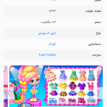
امتیاز
۴.۲
تعداد نظرات
۱,۳۲۶
حجم
۱۰۲ مگابایت
نوع
بازی اندرویدی
دسته‌بندی
کودک
سازنده
TutoTOONS
〉
〈