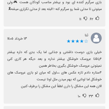
بازی سرگرم کننده ای بود و بیشتر مناسب کودکان هست 🎮ولی 
رویدادهای جذاب هستند تا تجربه کامل‌تر شود.
میتونی تا مدتی شما رو سرگرم کنه✨️البته بعد از مدتی تکراری میشه🎗
به طور کلی، با وجود محدودیت‌ها تجربهٔ مثبت است و اگر
۱۱
۶۲
توسعه‌دهنده‌ها با افزایش تنوع و پاداش‌ها این تجربه را بهبود
دهند، بازی گزینه‌ای دلنشین برای دنبال‌کنندگان سالن آرایش
باقی می‌ماند.
ثنا
١٣ خرداد ١٤٠٥
☆★★★★
خیلی بازی دوست داشتنی و جذابی اما یک بدی که داره بیشتر 
۴یا۵تا عروسک خوشکل بیشتر نداره و بعد دیگه هر کاری کنی 
۴ستاره دادم تازه عکس های ،،،اول که میای تو بازی عروسک های 
الان همه این مشکل را دارن لطفاً این مشکل را برطرف کنین
۱۰
۳۳