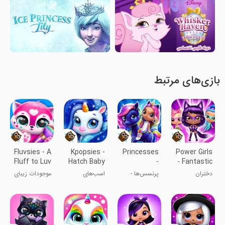
بازی‌های مرتبط
Fluvsies - A
Kpopsies -
Princesses
Power Girls
Fluff to Luv
Hatch Baby
-
- Fantastic
Unicorns
Enchanted
Heroes
دختران
پرنسس‌ها -
اسب‌های
موجودات زیبای
Castle
ابرقهرمان
قلعه جادوئی
شاخدار طرفدار
کُرکی
کی‌پاپ