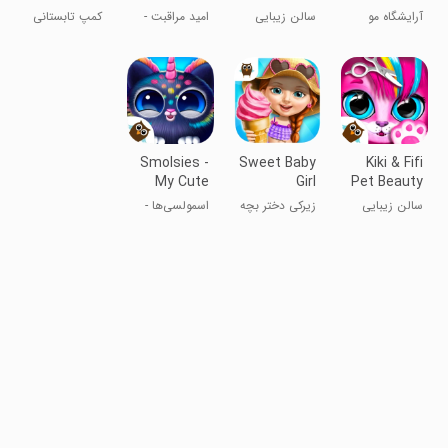
Summer
Baby
Salon
Birthday
آرایشگاه مو
سالن زیبایی
امید مراقبت -
کمپ تابستانی
Camp
Party
گربه برای جشن
جنگل
بچه‌ی پلنگ من
دختربچه
تولد
دوست‌داشتنی
Smolsies -
Sweet Baby
Kiki & Fifi
My Cute
Girl
Pet Beauty
Pet House
Summer
Salon
سالن زیبایی
زیرکی دختر بچه
اسمولسی‌ها -
Fun
حیوانات خانگی
تابستانی
خانه موجودات
کیکی و فیفی
بامزه