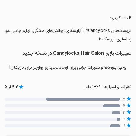
‏کلمات کلیدی:
‏عروسک‌های Candylocks™، آرایشگری، چالش‌های هفتگی، لوازم جانبی مو،
زیباسازی عروسک‌ها
تغییرات بازی Candylocks Hair Salon در نسخه جدید
برخی بهبودها و تغییرات جزئی برای ایجاد تجربه‌ای روان‌تر برای بازیکنان!
نظرات و امتیازها
۱۳۲۶ نظر
۴.۲ از ۵
۵
۴
۳
۲
۱