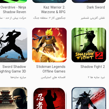
Overdrive - Ninja
Kaz Warrior 2:
Dark Sword
Shadow Reven
Warzone & RPG
نقش آفرینی شمشیر
جنگجوی کاز ۲: منطقه جنگ
حرکت بیش از حد - سا
تاریکی
و RPG
نینجا
Sword Shadow
Stickman Legends
Shadow Fight 2
ighting Game 3D
Offline Games
نبرد سایه ها ۲
افسانه های استیکمن
مبارزه سایه‌ها