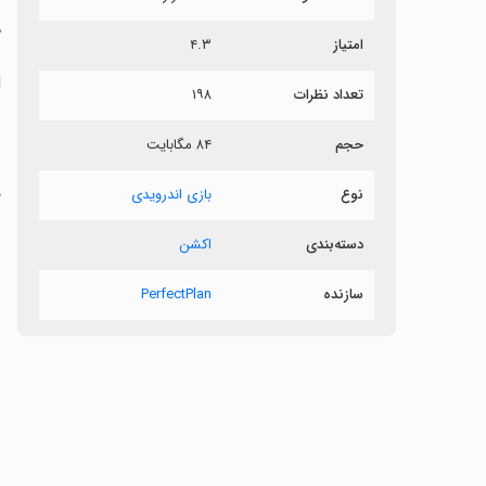
م
امتیاز
۴.۳
ا
تعداد نظرات
۱۹۸
ب
حجم
۸۴ مگابایت
س
ق
نوع
بازی اندرویدی
دسته‌بندی
اکشن
سازنده
PerfectPlan