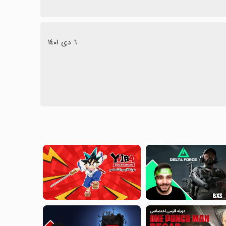
٦ دی ١٤٠١