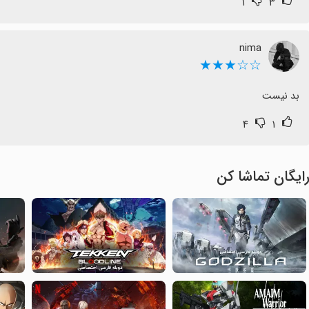
۱
۳
nima
☆☆★★★
بد نیست
۴
۱
ایگان تماشا کن