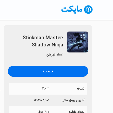
Stickman Master:
Shadow Ninja
〈
استاد قهرمان
نصب
نسخه
۲.۰.۲
خ
a
آخرین بروزرسانی
۱۴۰۴/۰۸/۰۵
تعداد دانلود
۲۰۰ هزار