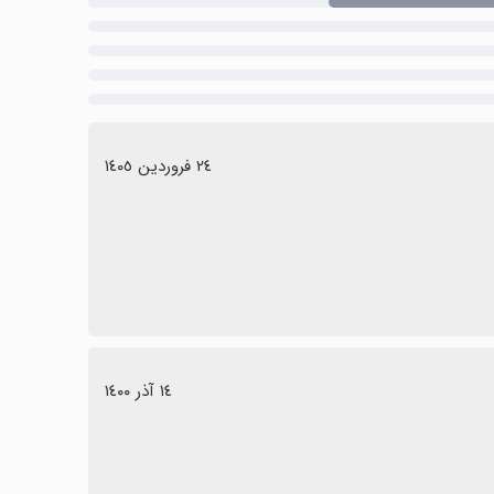
٢٤ فروردین ١٤٠٥
١٤ آذر ١٤٠٠