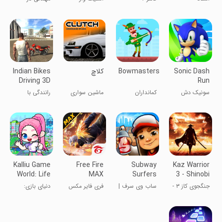
Ninja
پنهان‌کاری
مدرسه
Sonic Dash
Bowmasters
کلاچ
Indian Bikes
Driving 3D
Run
سونیک دش
کمانداران
ماشین سواری
رانندگی با
چند نفره
موتورهای هندی
Kalliu Game
Free Fire
Subway
Kaz Warrior
World: Life
MAX
Surfers
3 - Shinobi
Story
Legend
جنگجوی کاز ۳ -
ساب وی سرف |
فری فایر مکس
دنیای بازی:
افسانه شینوبی
subway surf
داستان زندگی