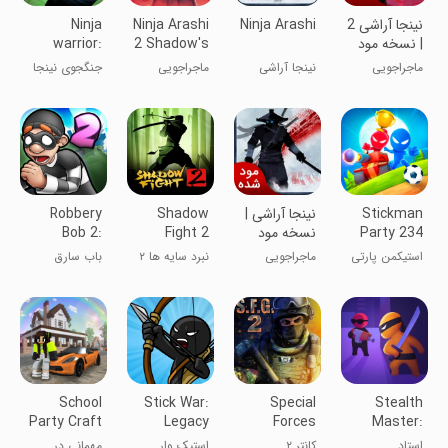
نینجا آراشی 2
Ninja Arashi
Ninja Arashi
Ninja
| نسخه مود
2 Shadow's
warrior:
شده
Return
legend of
ماجراجویی
نینجا آراشی
ماجراجویی
جنگجوی نینجا
adven
(نینجا طوفانی)
Stickman
نینجا آراشی |
Shadow
Robbery
Party 234
نسخه مود
Fight 2
Bob 2:
MiniGames
شده
Double
استیکمن پارتی
ماجراجویی
نبرد سایه ها ۲
باب سارق
Trouble
- بازی‌های
چندنفره
School
Stick War:
Special
Stealth
Party Craft
Legacy
Forces
Master:
Group 2
Assassin
استاد
کانتر ۲
استیک وار
مهمانی در