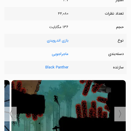
امتیاز
۴.۷
تعداد نظرات
۴۴,۰۸۰
حجم
۱۳۶ مگابایت
نوع
بازی اندرویدی
دسته‌بندی
ماجراجویی
سازنده
Black Panther
〉
〈