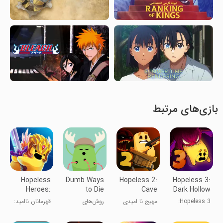
بازی‌های مرتبط
Hopeless
Dumb Ways
Hopeless 2:
Hopeless 3:
Heroes:
to Die
Cave
Dark Hollow
Tap Attack
Escape
Earth
Hopeless 3:
مهیج نا امیدی
روش‌های
قهرمانان ناامید:
زمین تاریک و
در غار
احمقانه برای
حمله با ضربه
ناامید
مردن
زدن