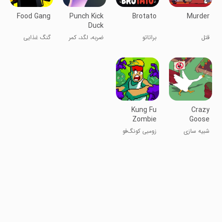
Food Gang
Punch Kick
Brotato
Murder
Duck
قتل
براتاتو
ضربه، لگد، کمر
گنگ غذایی
Kung Fu
Crazy
Zombie
Goose
Simulator
شبیه سازی
زومبی کونگ‌فو