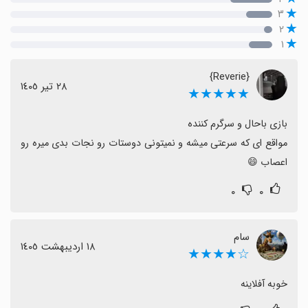
۳
۲
۱
{Reverie}
٢٨ تیر ١٤٠٥
★★★★★
مواقع ای که سرعتی میشه و نمیتونی دوستات رو نجات بدی میره رو 
اعصاب 😄
۰
۰
سام
١٨ اردیبهشت ١٤٠٥
☆★★★★
خوبه آفلاینه