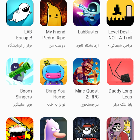
LAB
My Friend
LabBuster
Level Devil -
Escape!
Pedro: Ripe
NOT A Troll
for Reve
Game
مراحل شیطانی -
آزمایشگاه نابود
دوست من
فرار از آزمایشگاه
یک بازی ترول
کن
پدرو (شبیه ساز
نیست
موز)
Boom
Bring You
Mine Quest
Daddy Long
Slingers
Home
2: RPG
Legs
Mining
بابا لنگ دراز
در جستجوی
تو را به خانه
بوم اسلینگرز
Game
معدن
می‌آورم