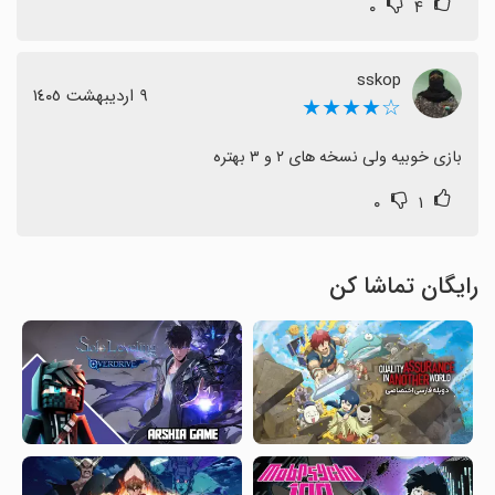
۰
۴
sskop
٩ اردیبهشت ١٤٠٥
☆★★★★
بازی خوبیه ولی نسخه های ۲ و ۳ بهتره
۰
۱
رایگان تماشا کن