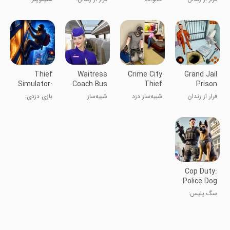
Helicopter
Journey
میلیاردری پدر
بازی فرار از
محافظت از
ثروتمند 3
زندان
رئیس‌جمهور
بعدی
آمریکا
Thief
Waitress
Crime City
Grand Jail
Simulator:
Coach Bus
Thief
Prison
Steal A
Simulator
Simulator
Break
فرار از زندان
شبیه‌ساز دزد
شبیه‌ساز
بازی دزدی:
House
3D
Escape
بزرگ: فرار از
شهری ۳D
اتوبوس راهنمای
شبیه‌ساز دزد
زندان
خدمتکار
Cop Duty:
Police Dog
Game
سگ پلیس:
قهرمان شهر
جرم