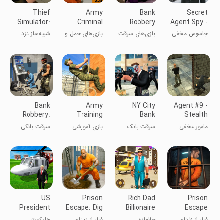
Thief
Army
Bank
Secret
Simulator:
Criminal
Robbery
Agent Spy -
Sneak
Transport
Shooting
Mafia
جاسوس مخفی
بازی‌های سرقت
بازی‌های حمل و
شبیه‌ساز دزد:
Robbery
Games
Games
Games
- بازی‌های مافیا
از بانک و
نقل جنایتکاران
سرقت مخفی
تیراندازی
نظامی
Bank
Army
NY City
Agent #9 -
Robbery:
Training
Bank
Stealth
Cops Vs
Game 3D
Robbery
Game
مامور مخفی
سرقت بانک
بازی آموزشی
سرقت بانکی:
Robbers
Gangster
نیویورک
ارتش 3D
پلیس‌ها در برابر
دزدان
US
Prison
Rich Dad
Prison
President
Escape: Dig
Billionaire
Escape
Escort
Out
Family 3d
فرار از زندان
خانواده
فرار از زندان:
هلیکوپتر