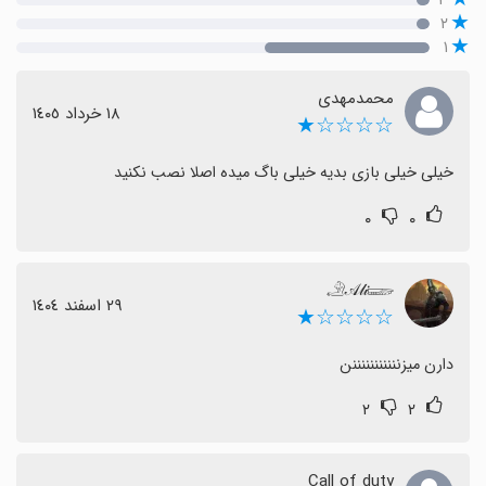
۲
۱
محمدمهدی
١٨ خرداد ١٤٠٥
☆☆☆☆★
خیلی خیلی بازی بدیه خیلی باگ میده اصلا نصب نکنید
۰
۰
𓄂𝒜𝓁𝒾𓆃
٢٩ اسفند ١٤٠٤
☆☆☆☆★
دارن میزنننننننننننن
۲
۲
Call of duty