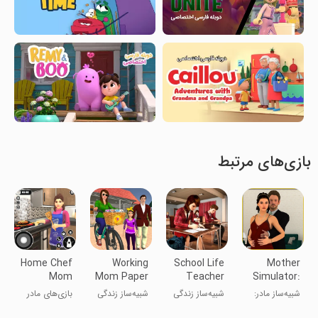
بازی‌های مرتبط
Home Chef
Working
School Life
Mother
Mom
Mom Paper
Teacher
Simulator:
Games
Girl: Virtual
Simulator
Babysitter
شبیه‌ساز مادر:
شبیه‌ساز زندگی
شبیه‌ساز زندگی
بازی‌های مادر
Mother
پرستار بچه
مدرسه و معلم
مادر خانواده
سرآشپز خانگی
Family