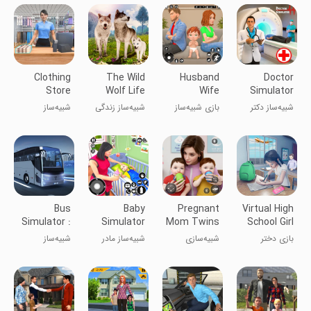
Game
Clothing
The Wild
Husband
Doctor
Store
Wolf Life
Wife
Simulator
Simulator
Simulator
Simulator
ER Hospital
شبیه‌ساز دکتر
بازی شبیه‌ساز
شبیه‌ساز زندگی
شبیه‌ساز
Game 3D
بیمارستان
شوهر و زن 3D
گرگ وحشی
فروشگاه لباس
اورژانس
Bus
Baby
Pregnant
Virtual High
Simulator :
Simulator
Mom Twins
School Girl
MAX
3D: Mom
Life Sim 3D
Game
بازی دختر
شبیه‌سازی
شبیه‌ساز مادر
شبیه‌ساز
Games
دبیرستان
زندگی مادر
مجرد و نوزاد
اتوبوس
مجازی
باردار دوقلوها
مسافربری
3D