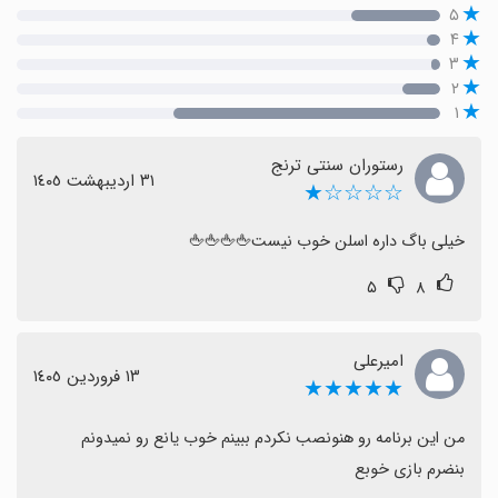
۵
۴
۳
۲
۱
رستوران سنتی ترنج
٣١ اردیبهشت ١٤٠٥
☆☆☆☆★
خیلی باگ داره اسلن خوب نیست🖕🖕🖕🖕
۵
۸
امیرعلی
١٣ فروردین ١٤٠٥
★★★★★
بنضرم بازی خوبع