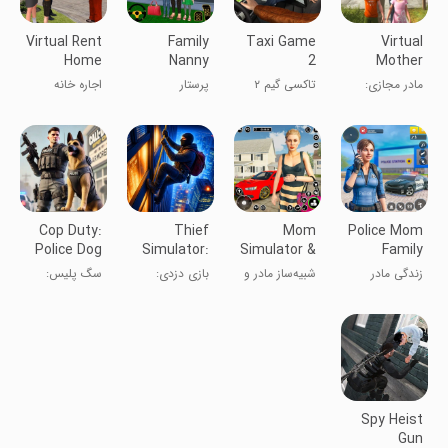
Virtual Rent
Family
Taxi Game
Virtual
Home
Nanny
2
Mother
Happy
Mom’s
Happy
مادر مجازی:
تاکسی گیم ۲
پرستار
اجاره خانه
Family
Helper
Housewife
بازی خانه‌دار
خانوادگی:
مجازی خانواده
Mother
Family
خوشحال
شبیه‌ساز مادر
خوشحال
Simulator
Game
خانواده
Cop Duty:
Thief
Mom
Police Mom
Police Dog
Simulator:
Simulator &
Family
Game
Steal A
Mom
Mother Life
زندگی مادر
شبیه‌ساز مادر و
بازی دزدی:
سگ پلیس:
House
Games
خانواده پلیس
بازی‌های مادر
شبیه‌ساز دزد
قهرمان شهر
جرم
Spy Heist
Gun