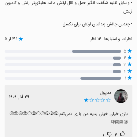
‏• وسایل نقلیه شگفت انگیز حمل و نقل ارتش مانند هلیکوپتر ارتش و کامیون
ارتش
‏• چندین چالش زندانیان ارتش برای تکمیل
نظرات و امتیازها
۱۴ نظر
۳.۱ از ۵
۵
۴
۳
۲
۱
ددپول
٢٩ آذر ١٤٠٤
☆☆☆☆★
بازی خیلی خیلی بدیه من بازی نمی‌کنم 🤮🤮🤮🤢🤢🤮🤢😡🤬😡🤬
😡👺👺👎
۱
۴