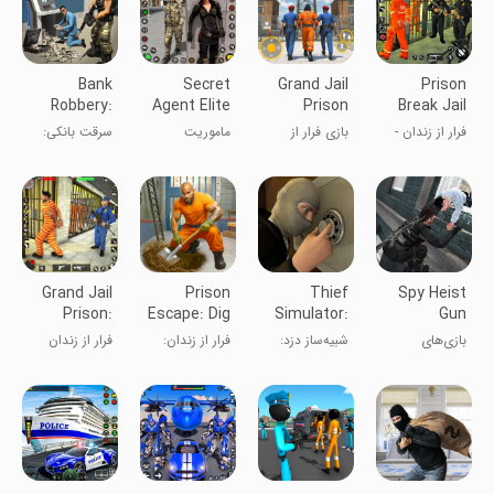
Bank
Secret
Grand Jail
Prison
Robbery:
Agent Elite
Prison
Break Jail
Cops Vs
Spy
Escape
Prison
فرار از زندان -
بازی فرار از
ماموریت
سرقت بانکی:
Robbers
Mission
Game
Escap
فرار از زندان
زندان بزرگ
جاسوسی
پلیس‌ها در برابر
نخبگان
دزدان
Grand Jail
Prison
Thief
Spy Heist
Prison:
Escape: Dig
Simulator:
Gun
Escape
Out
Sneak
Shooting
بازی‌های
شبیه‌ساز دزد:
فرار از زندان:
فرار از زندان
Game
Journey
Robbery
Games
تیراندازی
سرقت مخفی
بازی فرار از
بزرگ: بازی فرار
سرقت جاسوسی
زندان