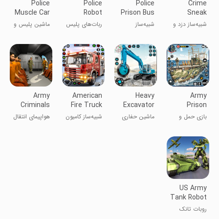
Police
Police
Police
Crime
Muscle Car
Robot
Prison Bus
Sneak
Cargo
Transport
Simulator
Thief
شبیه‌ساز دزد و
شبیه‌ساز
ربات‌های پلیس
ماشین پلیس و
Plane
Games
Simulator
جنایت
اتوبوس‌ زندان
تبدیل‌شونده
حمل بار با
پلیس
هواپیما
Army
American
Heavy
Army
Criminals
Fire Truck
Excavator
Prison
Transport
Simulator
Rock Mining
Transport
بازی حمل و
ماشین حفاری
شبیه‌ساز کامیون
هواپیمای انتقال
Plane
Ship Gam
نقل کشتی
سنگین برای
آتش‌نشانی
مجرمین نظامی
ارتش
معدن
آمریکایی
US Army
Tank Robot
Cargo
روبات تانک
Plane
ارتش آمریکا: