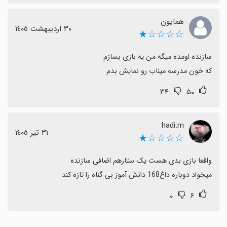
همایون
٣٠ اردیبهشت ١٤٠٥
☆☆☆☆★
که خون مدرسه میناب رو نمایش بدم
۳۴
۵۰
hadi.m
٣١ تیر ١٤٠٥
☆☆☆☆★
میخواد دوباره داغ168 دانش آموز بی گناه را تازه کند
۰
۶