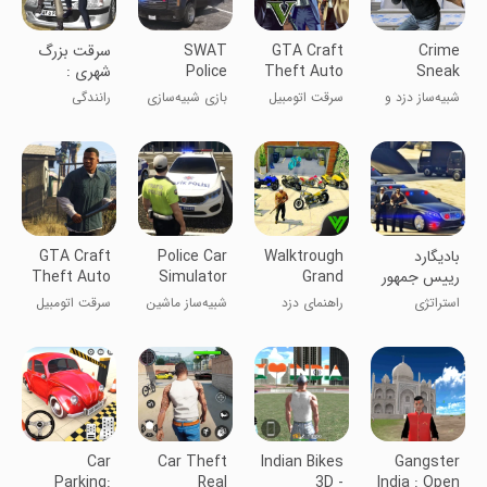
Crime
GTA Craft
SWAT
سرقت بزرگ
Sneak
Theft Auto
Police
شهری :
Thief
Gangster
Simulation
ماشین دزدی
شبیه‌ساز دزد و
سرقت اتومبیل
بازی شبیه‌سازی
رانندگی
Simulator
Game
ایرانی
جنایت
جی‌تی‌ای:
پلیس SWAT
گنگستر
ماینکرفت
بادیگارد
Walktrough
Police Car
GTA Craft
رییس جمهور
Grand
Simulator
Theft Auto
Gangster
Crime
Gangster
استراتژی
راهنمای دزد
شبیه‌ساز ماشین
سرقت اتومبیل
theft Autos
بزرگ گنگستر
پلیس: جنایت
گنگستری
جی‌تی‌ای کرفت
Car
Car Theft
Indian Bikes
Gangster
Parking:
Real
3D -
India : Open