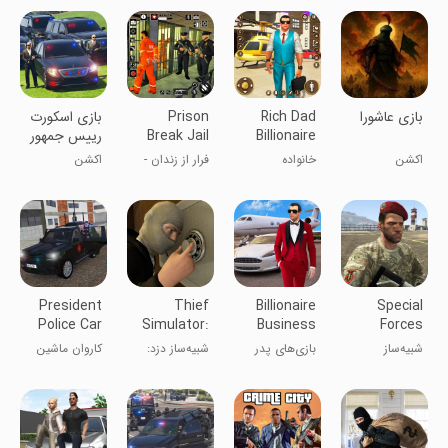
‏‏بازی عاشورا
Rich Dad
Prison
بازی اسکورت
Billionaire
Break Jail
رییس جمهور
Prison
Family 3d
اکشن
خانواده
فرار از زندان -
اکشن
Escap
میلیاردری پدر
فرار از زندان
ثروتمند 3
بعدی
President
Thief
Billionaire
Special
Police Car
Simulator:
Business
Forces
Convoy
Sneak
Dad Games
Simulation
شبیه‌ساز
بازی‌های پدر
شبیه‌ساز دزد:
کاروان ماشین
Robbery
Worl
نیروهای ویژه
میلیاردر تجاری
سرقت مخفی
پلیس رییس