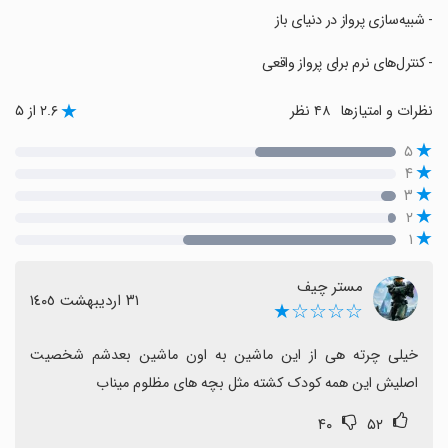
‏- شبیه‌سازی پرواز در دنیای باز
‏- کنترل‌های نرم برای پرواز واقعی
نظرات و امتیازها
۴۸ نظر
۲.۶ از ۵
۵
۴
۳
۲
۱
مستر چیف
٣١ اردیبهشت ١٤٠٥
☆☆☆☆★
خیلی چرته هی از این ماشین به اون ماشین بعدشم شخصیت 
اصلیش این همه کودک کشته مثل بچه های مظلوم میناب
۴۰
۵۲