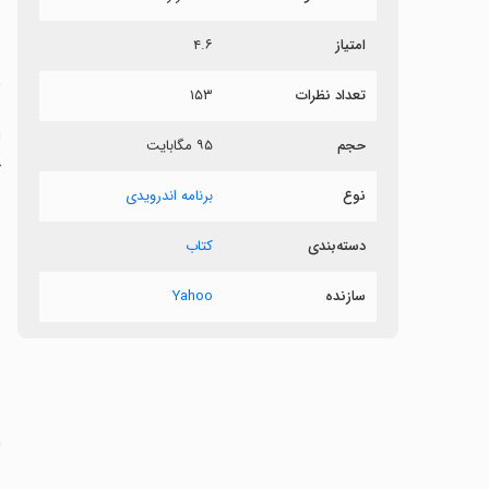
ر
امتیاز
۴.۶
م
تعداد نظرات
۱۵۳
حجم
۹۵ مگابایت
t
نوع
برنامه اندرویدی
دسته‌بندی
کتاب
سازنده
Yahoo
س