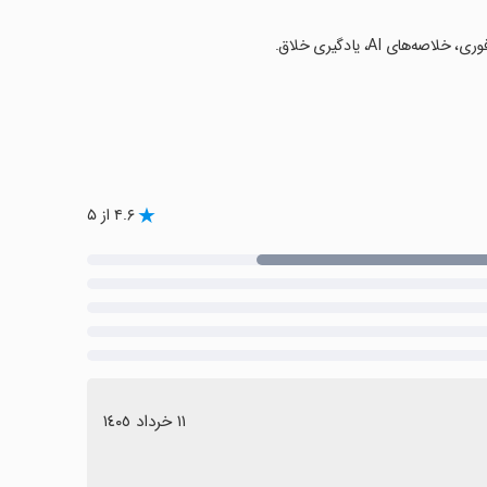
۴.۶ از ۵
١١ خرداد ١٤٠٥