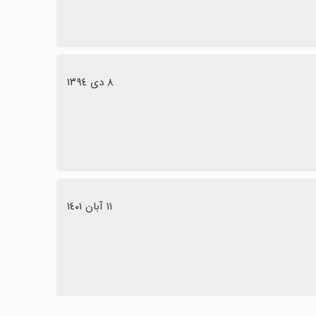
٨ دی ١٣٩٤
١١ آبان ١٤٠١