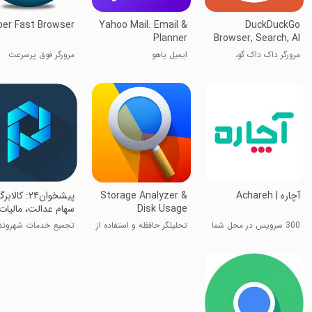
er Fast Browser
Yahoo Mail: Email &
DuckDuckGo
Planner
Browser, Search, AI
مرورگر داک داک گو،
ایمیل یاهو
مرورگر فوق پرسرعت
جستجو، هوش مصنوعی
‏آچاره | Achareh
Storage Analyzer &
‏‏پیشخوان۲۴: کالا
Disk Usage
سهام عدالت، مالیات
خودرو
300 سرویس در محل شما
تحلیلگر حافظه و استفاده از
تجمیع خدمات شهروند
دیسک