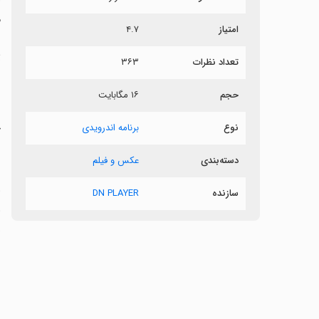
م
امتیاز
۴.۷
پ
تعداد نظرات
۳۶۳
ن
حجم
۱۶ مگابایت
ز
نوع
برنامه اندرویدی
ج
دسته‌بندی
عکس و فیلم
سازنده
DN PLAYER
و
t
ن