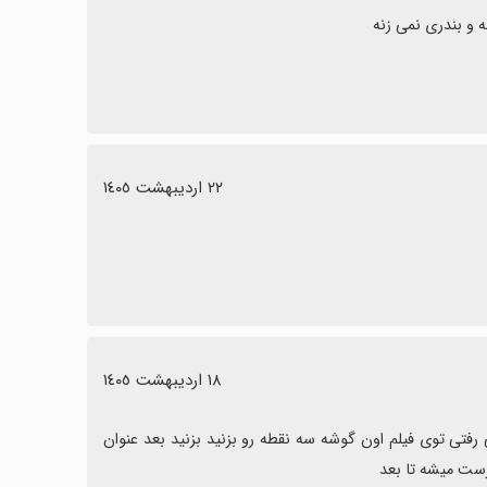
٢٢ اردیبهشت ١٤٠٥
١٨ اردیبهشت ١٤٠٥
برنامه خوبیه فقط برای اوناییکه نمیدونن چطوری زیرنویسش رو بیارن وقتی رفتی توی فیلم اون گوشه سه نقطه رو بزنید بزنید بعد عنوان 
رست میشه تا بعد