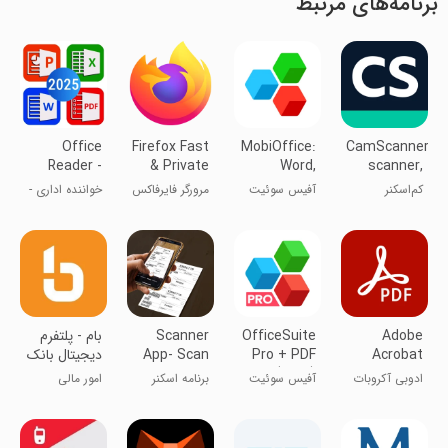
برنامه‌های مرتبط
Office
Firefox Fast
MobiOffice:
CamScanner-
Reader -
& Private
Word,
scanner,
WORD/PDF/EXCEL
Browser
Sheets,
PDF maker
کم‌اسکنر
آفیس سوئیت
مرورگر فایرفاکس
خواننده اداری -
PDF
WORD/PDF/EXCEL
Adobe
OfficeSuite
Scanner
بام - پلتفرم
Acrobat
Pro + PDF
App- Scan
دیجیتال بانک
Reader:
(Trial)
PDF
ملی ایران
ادوبی آکروبات
آفیس سوئیت
برنامه اسکنر
امور مالی
Document
Edit PDF
ریدر
پرو
PDF: اسکن
سند