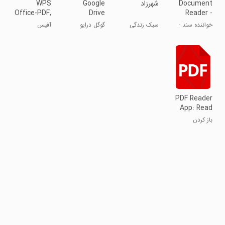
Document
‏‏‏شهرزاد
Google
WPS
Office-PDF,
Drive
Reader -
Word,
PDF Editor
خواننده سند -
سبک زندگی
گوگل درایو
آفیس
Sheet
ویرایشگر PDF
دبلیو‌پی‌اس
PDF Reader
App: Read
All PDF
باز کردن
فایل‌های PDF