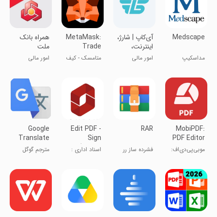
Medscape
‏‏‏‏‏‏‏آی‌کاپ | شارژ،
MetaMask:
همراه بانک
اینترنت،
Trade
ملت
کارت‌به‌کارت،
Crypto
مداسکیپ
امور مالی
متامسک - کیف
امور مالی
قبوض
پول ارز دیجیتال
Google
Edit PDF -
RAR
MobiPDF:
Translate
Sign
PDF Editor
(Office
& Scanner
موبی‌پی‌دی‌اف:
فشرده ساز رر
اسناد اداری :
مترجم گوگل
Docs)
ویرایشگر و
ویرایشگر متن
اسکنر پی‌دی‌اف
PDF