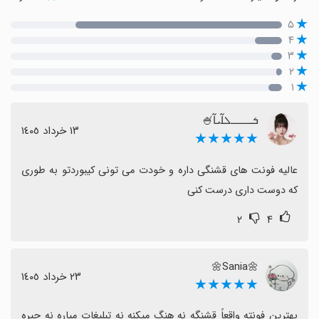
۵
۴
۳
۲
۱
ܭـــــܠߊ߬ܝ‌ߊ߬🍧
١٣ خرداد ١٤٠٥
★★★★★
عالیه فونت های قشنگی داره و خودت می تونی کیبوردتو به طوری 
که دوست داری درست کنی
۲
۴
🌼Sania🌼
٢٣ خرداد ١٤٠٥
★★★★★
بهترین فونته واقعاً قشنگه نه هنگ میکنه نه تبلیغات میاره نه چیره 