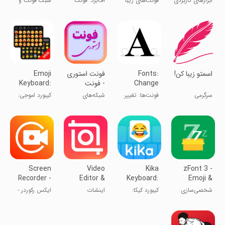
ابزارهای کاربردی
فونت‌های زیبا
اف‌برد: فونت
سبک فونت و
Emoji
اموجی و کیبورد
نام شیک
‏اسمتو زیبا کن!
Fonts:
‏فونت استوری
Emoji
Change
- فونت
Keyboard:
Typefaces
فارسی
Themes &
سرگرمی
فونت‌ها: تغییر
شبکه‌های
کیبورد اموجی:
اینستاگرام
Fonts
قلم‌ها
اجتماعی
تم‌ها و قلم‌ها
Screen
Video
Kika
zFont 3 -
Recorder -
Editor &
Keyboard:
Emoji &
XRecorder
Maker -
Custom
Font
شخصی‌سازی
کیبورد کیکا:
اینشات
ایکس رکوردر -
InShot
themes
Changer
فونت و اموجی
تم‌های سفارشی
ضبط فیلم از
صفحه‌ی گوشی