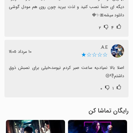
دیگه ای حتماً نصب کنید و لذت ببرید چون روی هم مودل گوشی 
دانلود میشه🎀✨🍓
۲
۴
A.E.
١٠ مرداد ١٤٠٥
☆☆☆☆★
اصلا بالا نمیاد،یه ساعت صبر کردم نیومد،خیلی برای نصبش ذوق 
داشتم👎😒
۰
۱
رایگان تماشا کن