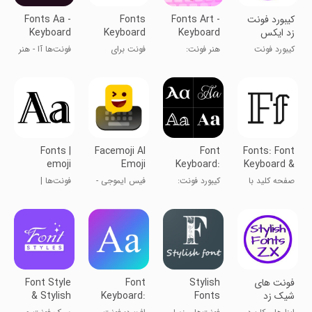
کیبورد فونت
Fonts Art -
Fonts
Fonts Aa -
زد ایکس
Keyboard
Keyboard
Keyboard
پلاس
Fonts
Fonts Art
کیبورد فونت
هنر فونت:
فونت برای
فونت‌ها آا - هنر
نویسی
فونت شکیل
کیبورد
فونت‌ کیبورد
برای کیبورد
Fonts |
Facemoji AI
Font
Fonts: Font
emoji
Emoji
Keyboard:
Keyboard &
keyboard
Keyboard
Text
Emojis
صفحه کلید با
کیبورد فونت:
فیس ایموجی -
فونت‌ها |
fonts
Fonts+
فونت‌های
فونت‌های
صفحه کلید
فونت‌های
جذاب
متنی+
شکلک‌دار
کیبورد اموجی
فونت های
Stylish
Font
Font Style
شیک زد
Fonts
Keyboard:
& Stylish
ایکس
Fonts &
Name