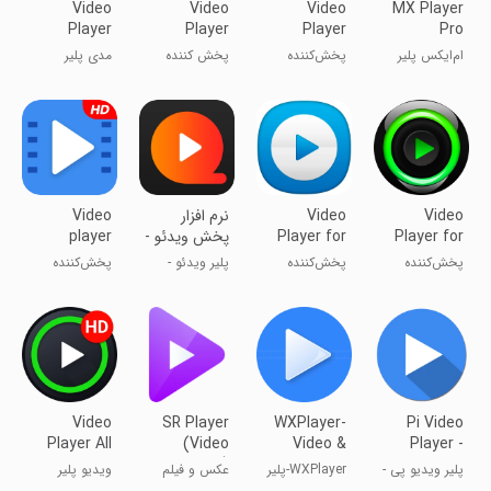
Video
Video
Video
MX Player
Player
Player
Player
Pro
Media All
ام‌ایکس پلیر
پخش‌کننده
پخش کننده
مدی پلیر
Format
پرو (x86)
ویدیو
ویدیو
همه‌کاره
Video
Video
نرم افزار
Video
Player for
Player for
پخش ویدئو -
player
Android
Android
HD فرمت
پخش‌کننده
پخش‌کننده
پلیر ویدئو -
پخش‌کننده
ویدئو برای
ویدئو برای
فرمت فول
ویدیو
اندروید
اندروید
اچ‌دی
Video
SR Player
WXPlayer-
Pi Video
Player All
(Video
Video &
Player -
Format
Player)
Media
Media
پلیر ویدیو پی -
WXPlayer-پلیر
عکس و فیلم
ویدیو پلیر
Player
Player
پلیر رسانه
ویدئو و رسانه
حرفه‌ای