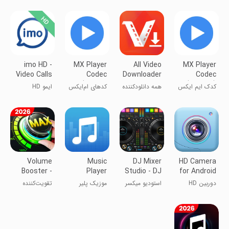
imo HD -
MX Player
All Video
MX Player
Video Calls
Codec
Downloader
Codec
and Chats
(ARMv7
& Player
(Tegra3)
کدک ایم ایکس
همه دانلودکننده
کدهای ام‌ایکس
ایمو HD
NEON)
پلیر (Tegra3)
ویدیو و پلیر
پلیر
Volume
Music
DJ Mixer
HD Camera
Booster -
Player
Studio - DJ
for Android
Sound
Music Mix
دوربین HD
استودیو میکسر
موزیک پلیر
تقویت‌کننده
Speaker
برای اندروید
دی‌جی - میکس
صدا - بلندگو
موسیقی دی‌جی