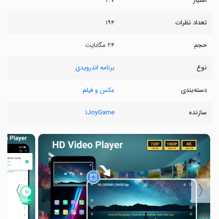
امتیاز
۴.۷
تعداد نظرات
۱۹۴
حجم
۲۴ مگابایت
نوع
برنامه اندرویدی
دسته‌بندی
عکس و فیلم
سازنده
iJoyGame
〉
〈