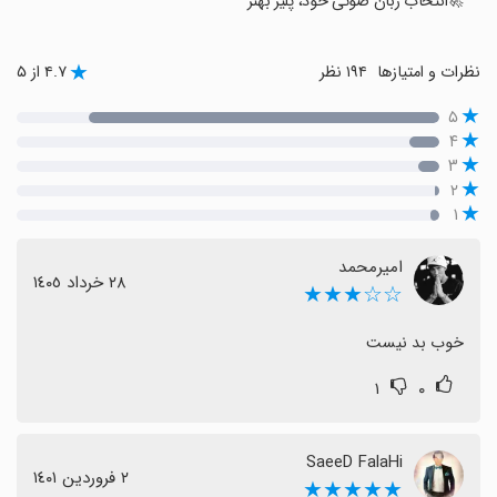
🚀انتخاب زبان صوتی خود، پلیر بهتر
نظرات و امتیازها
۱۹۴ نظر
۴.۷ از ۵
۵
۴
۳
۲
۱
امیرمحمد
٢٨ خرداد ١٤٠٥
☆☆★★★
خوب بد نیست
۱
۰
SaeeD FalaHi
٢ فروردین ١٤٠١
★★★★★