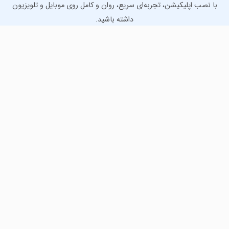
با نصب اپلیکیشن، تجربه‌ای سریع، روان و کامل روی موبایل و تلویزیون
داشته باشید.
دانلود نسخه موبایل
دانلود نسخه تلویزیون TV
لذت دانلود جدیدترین بازی‌ها و بهترین برنامه‌های اندروید از
مایکت!
دانلود جدیدترین بازی‌های اندروید برای اوقات فراغت و دریافت
بهترین برنامه‌های کاربردی برای انجام انواع فعالیت‌های روزانه. لینک
مستقیم، رایگان و سریع، تست شده و امن با نصب خودکار دیتا‍.