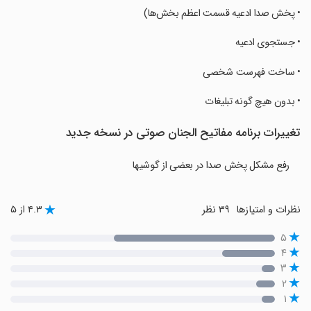
‏• پخش صدا ادعیه قسمت اعظم بخش‌ها)
‏• جستجوی ادعیه
‏• ساخت فهرست شخصی
‏• بدون هیچ گونه تبلیغات
تغییرات برنامه مفاتیح الجنان صوتی در نسخه جدید
رفع مشکل پخش صدا در بعضی از گوشیها
نظرات و امتیازها
۳۹ نظر
۴.۳ از ۵
۵
۴
۳
۲
۱