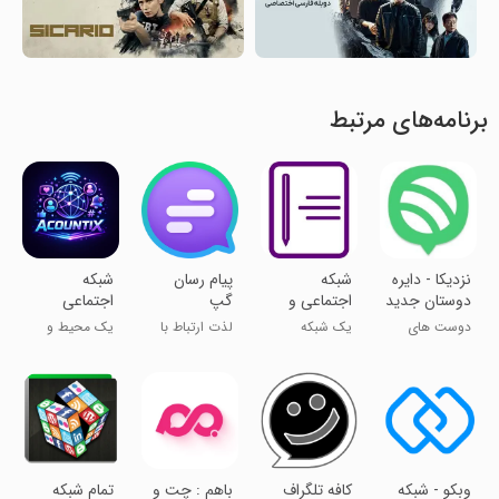
برنامه‌های مرتبط
نزدیکا - دایره
شبکه
‏‏‏پیام رسان
‏‏‏‏شبکه
دوستان جدید
اجتماعی و
گپ
اجتماعی
تو
پیامرسان
اکانتیکس
دوست های
یک شبکه
لذت ارتباط با
یک محیط و
یادگاری
جدید پیدا کن!
اجتماعی
پیام رسان گپ
فضای متفاوت
متفاوت
‏‏‏وبکو - شبکه
کافه تلگراف
‏باهم : چت و
تمام شبکه