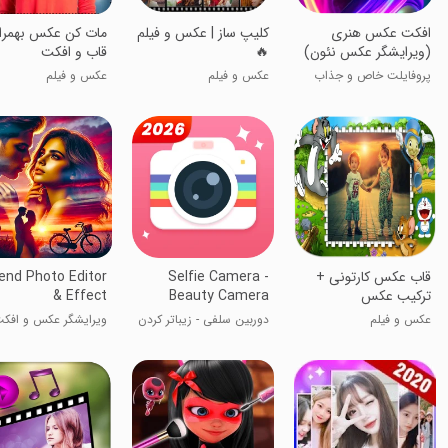
افکت عکس هنری
کلیپ ساز | عکس و فیلم
مات کن عکس بهمرا
(ویرایشگر عکس نئون)
🔥
قاب و افکت
پروفایلت خاص و جذاب
عکس و فیلم
عکس و فیلم
کن!
قاب عکس کارتونی +
Selfie Camera -
end Photo Editor
ترکیب عکس
Beauty Camera
& Effect
عکس و فیلم
دوربین سلفی - زیباتر کردن
ویرایشگر عکس و افک
عکس
بلِند