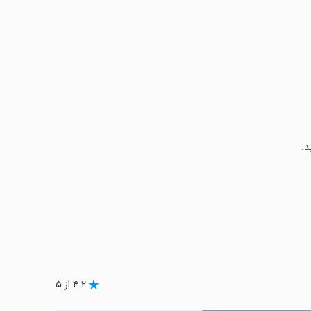
د.
۴.۲ از ۵