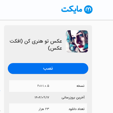
عکس تو هنری کن (افکت
عکس)
نصب
نسخه
۲۰۱-۱.۰.۵
خ
آخرین بروزرسانی
۱۴۰۴/۰۹/۱۷
ع
تعداد دانلود
۲۳ هزار
آ