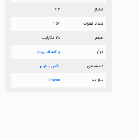
ر
امتیاز
۴.۲
د
تعداد نظرات
۲۵۶
ع
حجم
۲۸ مگابایت
نوع
برنامه اندرویدی
‏
دسته‌بندی
عکس و فیلم
ع
سازنده
Rayan
‏
‏