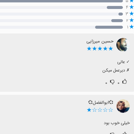
۵
۴
۳
۲
۱
حسین میرزایی
★★★★★
‏✗ دیرعمل میکن
۰
۰
💞ابوالفضل💞
☆☆☆☆★
خیلی خوب بود