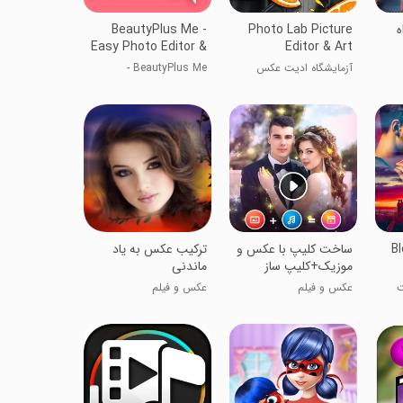
ه
Photo Lab Picture
BeautyPlus Me -
Easy Photo Editor &
Editor & Art
Selfie Camera
آزمایشگاه ادیت عکس
BeautyPlus Me -
ویرایشگر عکس آسان و
دوربین سلفی
Bl
ساخت کلیپ با عکس و
ترکیب عکس به یاد
موزیک+کلیپ ساز
ماندنی
ت
عکس و فیلم
عکس و فیلم