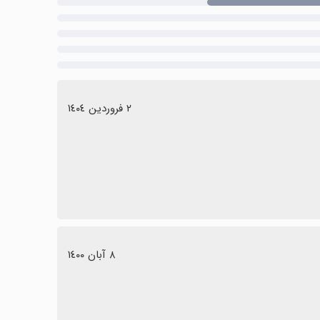
٢ فروردین ١٤٠٤
٨ آبان ١٤٠٠