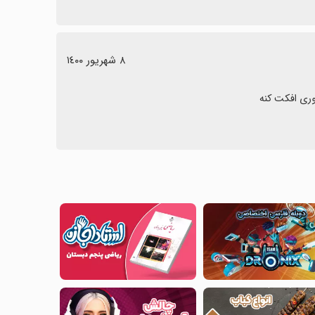
٨ شهریور ١٤٠٠
ری افکت کنه