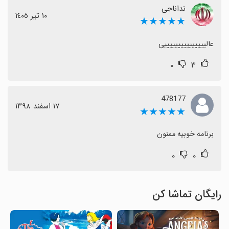
نداناجی
١٠ تیر ١٤٠٥
★★★★★
عالیییییییییییییییی
۰
۳
478177
١٧ اسفند ١٣٩٨
★★★★★
برنامه خوبیه ممنون
۰
۰
رایگان تماشا کن