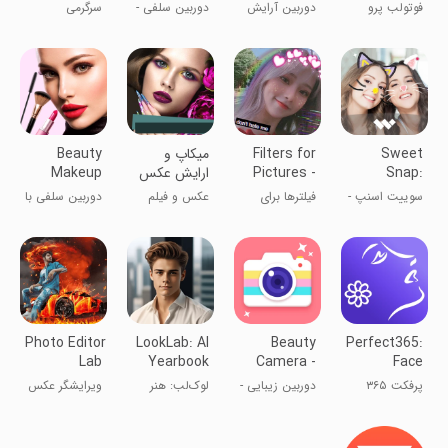
Beauty
Makeup
Editor
فوتولب پرو
دوربین آرایش
دوربین سلفی -
سرگرمی
Camera
Camera
زیبایی بی‌نظیر
دوربین زیبایی
Sweet
Filters for
میکاپ و
Beauty
Snap:
Pictures -
ارایش عکس
Makeup
Editor &
Camera
Beauty
سوییت اسنپ -
فیلترها برای
عکس و فیلم
دوربین سلفی‌ با
Camera
Face
فیلترهای جذاب
عکس‌ها -
میکاپ
Camera
سلفی
دوربین
Photo Editor pro SnapPic
LookLab: AI
Beauty
Perfect365:
Lab
Yearbook
Camera -
Face
Photo Art
Selfie
Makeup
پرفکت ۳۶۵
دوربین زیبایی -
لوک‌لب: هنر
ویرایشگر عکس
Camera
Editor
دوربین سلفی
عکس سالنامه
هوش مصنوعی