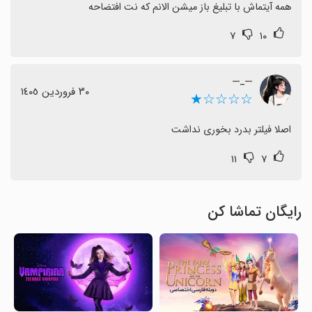
همه آیتماش با تبلیغ باز میشن الانم که نت افتضاحه
۷
۱۰
—ـ—
٣٠ فروردین ١٤٠٥
☆☆☆☆★
اصلا فیلتر بدرد بخوری نداشت
۱۱
۷
رایگان تماشا کن