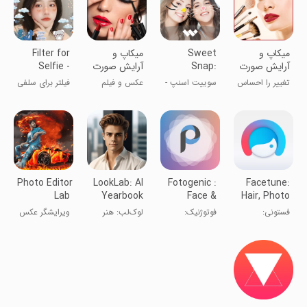
میکاپ و
Sweet
میکاپ و
Filter for
آرایش صورت
Snap:
آرایش صورت
Selfie -
Sweet
Beauty
تغییر را احساس
سوییت اسنپ -
عکس و فیلم
فیلتر برای سلفی
Snap Face
Face
کنید
فیلترهای جذاب
- دوربین چهره
Camera
Camera
سلفی
شیرین
Photo Editor pro SnapPic
LookLab: AI
Fotogenic :
Facetune:
Lab
Yearbook
Face &
Hair, Photo
Photo Art
Body Editor
Editor
فستونی:
فوتوژنیک:
لوک‌لب: هنر
ویرایشگر عکس
ویرایشگر مو و
تنظیم صورت و
عکس سالنامه
عکس
بدن
هوش مصنوعی