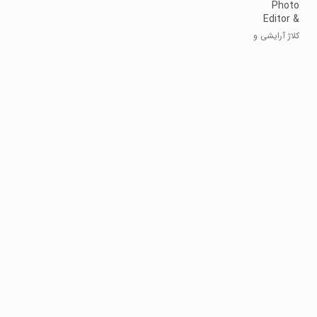
Photo
Editor &
Collage -
کلاژ آرایشی و
Lidow
ریبایی