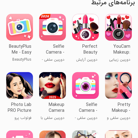
برنامه‌های مرتبط
BeautyPlus
Selfie
Perfect
YouCam
Me - Easy
Camera -
Beauty
Makeup:
Photo
Beauty
Makeup
Face Editor
دوربین زیبایی
دوربین آرایش
دوربین سلفی -
BeautyPlus
Editor &
Camera
Camera
یوکم میکاپ
زیبایی بی‌نظیر
زیباتر کردن
Me - ویرایشگر
Selfie
عکس
عکس آسان و
Camera
دوربین سلفی
Photo Lab
Makeup
Selfie
Pretty
PRO Picture
Camera
Camera -
Makeup -
Editor
Hair Face
Beauty
Beauty
دوربین سلفی و
دوربین سلفی -
دوربین سلفی با
فوتولب پرو
Editor
Camera
Camera
آرایش صورت
دوربین زیبایی
فیلتر آرایش