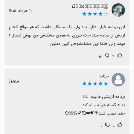
𝐀ຼִ𝐑࣭۪̟۠𝐌𝐈۪̟۠𝐓𝐀︪︩🍒
١١ خرداد ١٤٠٥
☆★★★★
این برنامه خیلی عالی بود ولی یک مشکلی داشت که هر موقع انجام 
ارایش از برنامه مینداخت بیرون به همین مشکلش من بهش امتیاز ۴ 
میدم ولی حتما این مشکلشوحل کنین ممنون
۱۰
۹
حنانه
پریروز
★★★★★
حتما نصب کنید💐💝⁦❤️⁩🥰💕🌺🌺💞
۰
۰