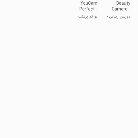
YouCam
Beauty
Perfect -
Camera -
Photo
Selfie,
دوربین زیبایی -
یو کم پرفکت:
Editor
Sticker
سلفی و استیکر
ویرایش تصویر
و دوربین سلفی