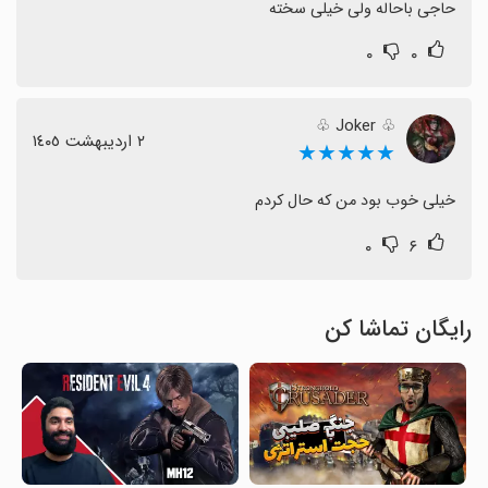
حاجی باحاله ولی خیلی سخته
۰
۰
♧ Joker ♧
٢ اردیبهشت ١٤٠٥
★★★★★
خیلی خوب بود من که حال کردم
۰
۶
رایگان تماشا کن