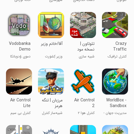
ترافیکی ۲
Crazy
تئوتاون |
آقا/خانم وزیر
Vodobanka
Traffic
نسخه مود
Demo
Control
شده
کنترل ترافیک
شبیه سازی
وزیر کِشوَرت
دموی وُدوبانکا
دیوانه‌وار
باش
WorldBox -
Air Control
‏‏مرزبان | تنگه
Air Control
Sandbox
2
هرمز
Lite
Simulator
مدیریت جهان -
کنترل هوا ۲
شبیه‌ساز کنترل
کنترل بی سیم
شبیه ساز خدا
«تنگه‌هرمز»