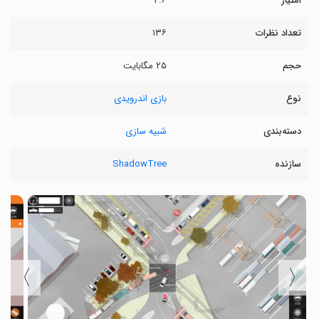
امتیاز
۴.۶
تعداد نظرات
۱۳۶
حجم
۲۵ مگابایت
نوع
بازی اندرویدی
دسته‌بندی
شبیه سازی
سازنده
ShadowTree
〉
〈