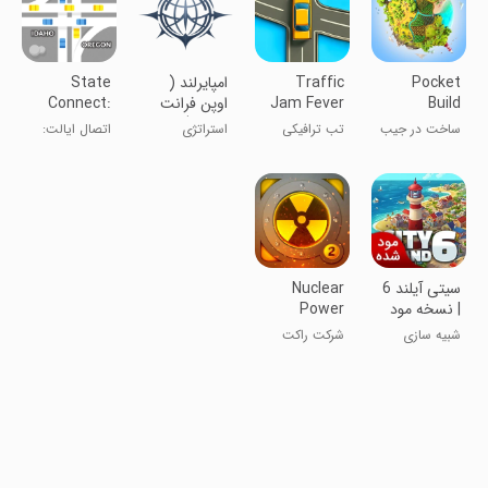
Pocket
Traffic
‏امپایرلند (
State
Build
Jam Fever
اوپن فرانت
Connect:
موبایل)
Traffic
ساخت در جیب
تب ترافیکی
استراتژی
اتصال ایالت:
Control
کنترل ترافیک
سیتی آیلند 6
Nuclear
| نسخه مود
Power
شده
Reactor inc
شبیه سازی
شرکت راکت
- in
نیروگاه هسته‌ای