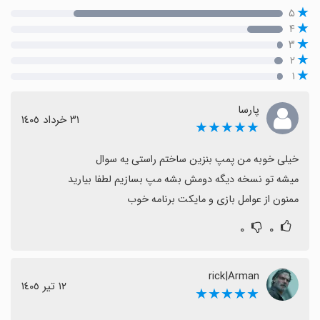
۵
۴
۳
۲
۱
پارسا
٣١ خرداد ١٤٠٥
★★★★★
ممنون از عوامل بازی و مایکت برنامه خوب
۰
۰
rick|Arman
١٢ تیر ١٤٠٥
★★★★★