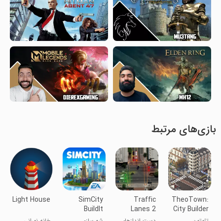
بازی‌های مرتبط
Light House
SimCity
Traffic
TheoTown:
BuildIt
Lanes 2
City Builder
تئوتون
دست اندازهای
شهرسازی
خانه نورانی