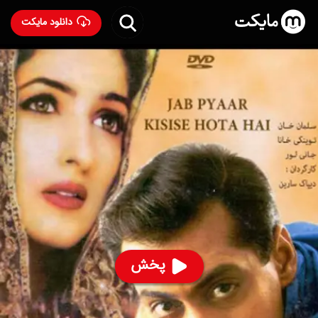
دانلود مایکت
فیلم هندی هرکسی میتونه با دوبله فارسی
- Jab Pyaar
Kisise Hota Hai 1998
79
۵.۹
۳۰۰
%
ساخت هند سال 1998
رده سنی ۱۳+
هندی
کمدی
درام
عاشقانه
درباره فیلم هرکسی میتونه
فیلم هرکسی میتونه در سال 1998 در ژانر کمدی ساخته شده است. تماشای
پخش
آنلاین و رایگان Jab Pyaar Kisise Hota Hai از مایکت با دوبله بدون نیاز
به دانلود.
داستان فیلم هرکسی میتونه