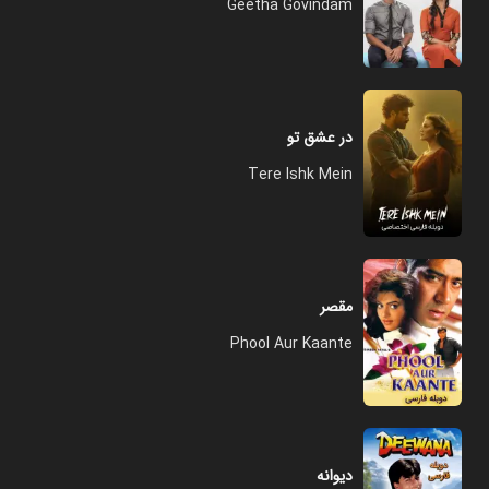
Geetha Govindam
در عشق تو
Tere Ishk Mein
مقصر
Phool Aur Kaante
دیوانه