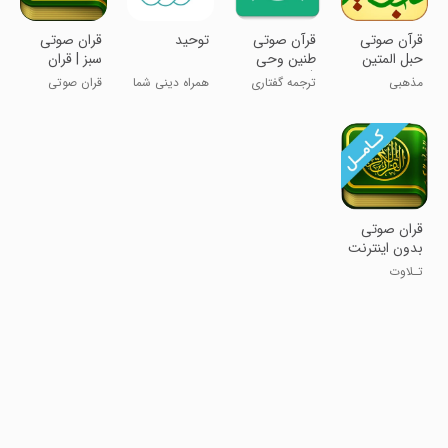
قرآن صوتی
‏‏‏قرآن صوتی
‏‏‏‏‏‏‏‏‏‏توحید
‏‏‏‏‏‏‏‏‏‏‏‏‏قران صوتی
حبل المتین
طنین وحی
سبز | قران
(ترجمه
کریم
مذهبی
ترجمه گفتاری
همراه دینی شما
قران صوتی
نمایشی)
نمایشی قرآن
کامـــل با
تفسیر
‏‏‏‏‏قران صوتی
بدون اینترنت
: قران کریم
تـلاوت
پـرهـیـزگـار
کامل