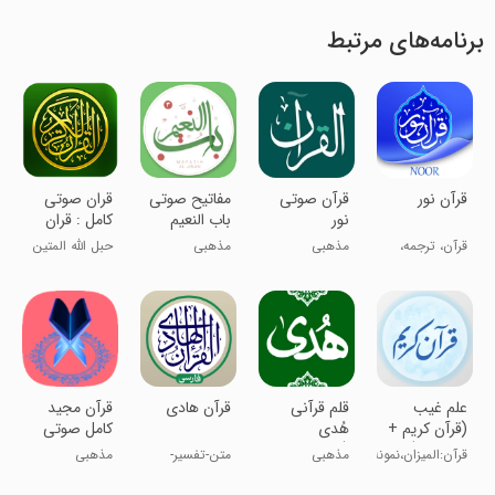
برنامه‌های مرتبط
‏‏قرآن نور
قرآن صوتی
مفاتیح صوتی
قران صوتی
نور
باب النعیم
کامل : قران
کریم
قرآن، ترجمه،
مذهبی
مذهبی
حبل الله المتین
تفسیر، صوت
علم غیب
قلم قرآنی
‏‏‏‏‏‏‏‏‏‏‏‏‏‏‏‏‏‏‏‏‏‏قرآن هادی
قرآن مجید
(قرآن کریم +
هُدی
کامل صوتی
۳ تفسیر)
(صوتی+عثمان
قرآن:المیزان،نمونه،نور
مذهبی
متن-تفسیر-
مذهبی
طه)
صوت (رایگان)