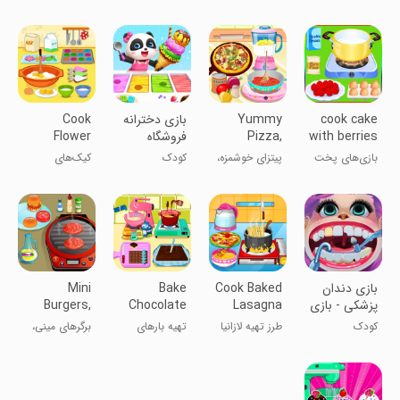
Cake
یخی
عروسک
بازی‌های درست
بازی آشپزی
Games
کردن کیک
cook cake
Yummy
بازی دخترانه
Cook
with berries
Pizza,
فروشگاه
Flower
games
Cooking
بستنی پاندا
Garden
بازی‌های پخت
پیتزای خوشمزه،
کودک
کیک‌های
Cupcakes
Game
کیک با توت‌ها
بازی آشپزی
فنجانی باغ گل
پخت
بازی دندان
Cook Baked
Bake
Mini
پزشکی - بازی
Lasagna
Chocolate
Burgers,
دکتری
Caramel
Cooking
کودک
طرز تهیه لازانیا
تهیه بارهای
برگرهای مینی،
Games
Bars
کاراملی شکلاتی
بازی‌های آشپزی