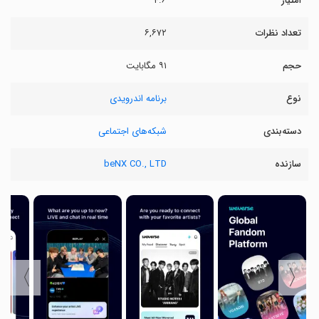
امتیاز
۴.۶
تعداد نظرات
۶,۶۷۲
حجم
۹۱ مگابایت
نوع
برنامه اندرویدی
دسته‌بندی
شبکه‌های اجتماعی
سازنده
beNX CO., LTD
〉
〈