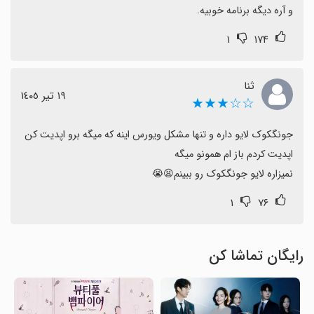
و آره دیگه برنامه خوبیه.
۱
۱۷۴
ثنا
١٩ تیر ١٤٠٥
☆☆★★★
نمیزاره لایو جونگکوک رو ببینم😫😭
۱
۷۶
رایگان تماشا کن