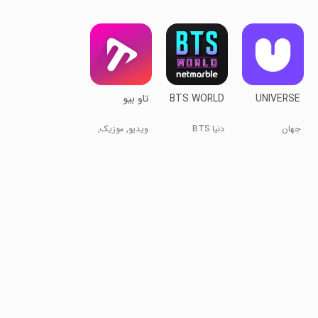
InShot
آیدل‌های Kpop
نقاشی با گوشی
UNIVERSE
BTS WORLD
تاو بیو
جهان
دنیا BTS
ویدیو, موزیک,
عکس, بازی