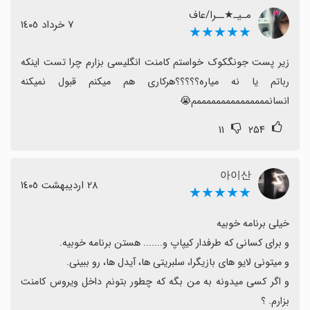
مـیـ★ــرا/عاف
محدودیت‌های دسترسی از ایران باعث می‌شود کاربران به
٧ خرداد ١٤٠٥
★★★★★
VPN یا تغییر فروشگاه اپ نیاز پیدا کنند تا بتوانند وارد برنامه
شوند.
زیر پست جونگکوک خواستم کامنت انگلیسی بزارم چرا تست اینکه 
تجربهٔ کاربری گاهی با تأخیر در پاسخ به کامنت‌ها یا مشکلات
رباتم یا نه میاره؟؟؟؟؟هرکاری هم میکنم قبول نمیکنه 
اکانت همراه است، اما اکثر کاربران امیدواری به بهبود و
انسانمممممممممممممممم😭
بروزرسانی‌های آینده دارند.
۱۱
۲۵۴
اگر به کیپاپ و بی‌تی‌اس علاقه دارید، ویورس گزینهٔ
فوق‌العاده‌ای برای تماشای لایوها و ارتباط با آرمی‌ها است، با
وجود نیاز به بروزرسانی مداوم و گاهی محدودیت‌های
아이산
٢٨ اردیبهشت ١٤٠٥
★★★★★
دسترسی.
و اگر کسی میدونه به من بگه که چطور بتونم داخل ویروس کامنت 