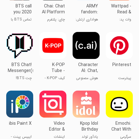
BTS call
Chai: Chat
ARMY
Wattpad -
you 2020
AI Platform
fandom:
Read &
Jungkook
BTS game
Write
وات پد:
هواداری ارتش:
چای: پلتفرم
تماس BTS با
Stories
سرویس کتاب
بازی BTS
چت هوش
تو ۲۰۲۰
مجانی
مصنوعی
جونگکوک
BTS Chat!
K-POP
Character
Pinterest
Messenger(simulator)
Tube -
AI: Chat,
Popular &
Talk, Text
پینترست
هوش مصنوعی
کیف K-POP -
چت BTS!
Recent
شخصیت: چت،
محبوب و جدید
مسنجر
صحبت، متن
(شبیه‌ساز)
ibis Paint X
Video
Kpop Idol
Emochi:
Editor &
Birthday
Chat With
Maker -
Reminder
Character
سرگرمی
یادآور تولد
اینشات
ایبیس پینت -