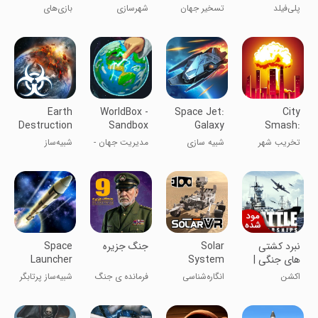
Destruction
Conquest
پلی‌فیلد
تسخیر جهان
شهرسازی
بازی‌های
Games
تخریب سیارات
Earth
WorldBox -
Space Jet:
City
Destruction
Sandbox
Galaxy
Smash:
Simulator
Simulator
Attack
Sandbox
تخریب شهر
شبیه سازی
مدیریت جهان -
شبیه‌ساز
Simulator
شبیه ساز خدا
تخریب زمین
نبرد کشتی
Solar
‏‏‏‏‏جنگ جزیره
Space
های جنگی |
System
Launcher
نسخه مود
Scope VR
Simulator
اکشن
انگاره‌شناسی
فرمانده ی جنگ
شبیه‌ساز پرتابگر
شده
منظومه شمسی
فضایی
VR