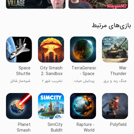
بازی‌های مرتبط
Space
City Smash
TerraGenesis
War
Shuttle
2: Sandbox
- Space
Thunder
Simulator
Game
Settlers
Mobile
جنگ رعد و برق
پیدایش حیات
تخریب شهر ۲
شبیه‌ساز شاتل
2026
موبایل
فضایی ۲۰۲۳
Planet
SimCity
Rapture -
Polyfield
Smash
BuildIt
World