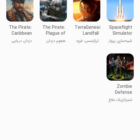
The Pirate:
The Pirate:
TerraGenesis:
Spaceflight
Caribbean
Plague of
Landfall
Simulator
Hunt
the Dead
شبیه‌سازی پرواز
تراژنسس: فرود
هجوم دزدان
دزدان دریایی
فضایی
بر زمین
دریایی مرده
در دریاهای
کارائیب
Zombie
Defense
استراتژیک دفاع
در برابر زامبی‌ها