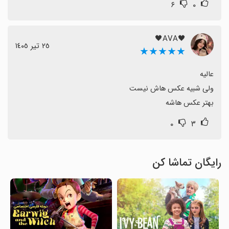
۶
۰
🖤AVA🖤
٢٥ تیر ١٤٠٥
★★★★★
بهتر عکس هاشه
۰
۳
رایگان تماشا کن